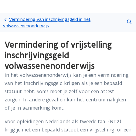
Overslaan
Zoeken
en
Vermindering van inschrijvingsgeld in het
naar
volwassenenonderwijs
de
Gedaan
inhoud
Vermindering of vrijstelling
met
gaan
laden.
inschrijvingsgeld
U
bevindt
volwassenenonderwijs
zich
op:
In het volwassenenonderwijs kan je een vermindering
Vermindering
van het inschrijvingsgeld krijgen als je een bepaald
of
statuut hebt. Soms moet je zelf voor een attest
vrijstelling
zorgen. In andere gevallen kan het centrum nakijken
inschrijvingsgeld
volwassenenonderwijs
of je in aanmerking komt.
Voor opleidingen Nederlands als tweede taal (NT2)
krijg je met een bepaald statuut een vrijstelling, of een