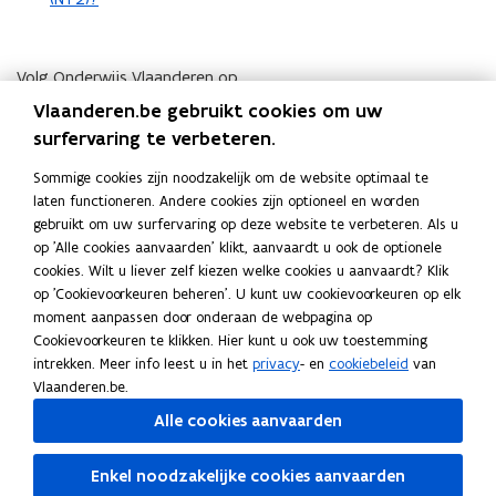
Volg Onderwijs Vlaanderen op
opent in nieuw venster
Facebook
Vlaanderen.be gebruikt cookies om uw
opent in nieuw venster
X
surfervaring te verbeteren.
opent in nieuw venster
Instagram
Sommige cookies zijn noodzakelijk om de website optimaal te
opent in nieuw venster
Linkedin
laten functioneren. Andere cookies zijn optioneel en worden
Deel deze pagina
gebruikt om uw surfervaring op deze website te verbeteren. Als u
F
L
K
op 'Alle cookies aanvaarden' klikt, aanvaardt u ook de optionele
cookies. Wilt u liever zelf kiezen welke cookies u aanvaardt? Klik
a
i
o
op 'Cookievoorkeuren beheren'. U kunt uw cookievoorkeuren op elk
c
n
p
Contact
moment aanpassen door onderaan de webpagina op
e
k
i
Cookievoorkeuren te klikken. Hier kunt u ook uw toestemming
b
e
e
intrekken. Meer info leest u in het
privacy
- en
cookiebeleid
van
o
d
e
Vlaanderen.be.
Vragen? Contacteer het
Ligo centrum voor basiseducatie
o
i
r
Alle cookies aanvaarden
(Ligo-CBE) of centrum voor volwassenenonderwijs (CVO)
k
n
l
waar je een opleiding wil volgen.
o
o
i
Enkel noodzakelijke cookies aanvaarden
p
p
n