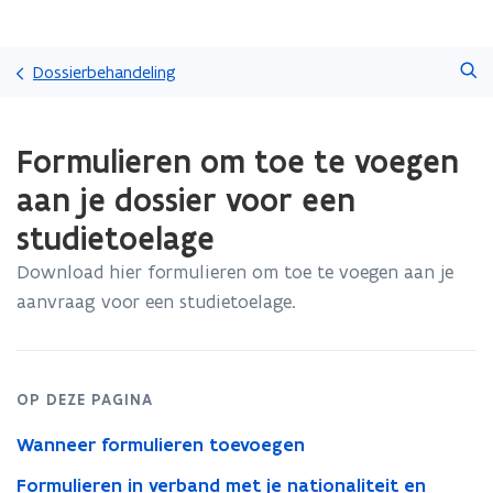
Overslaan
Zoeken
en
Dossierbehandeling
naar
de
Gedaan
inhoud
Formulieren om toe te voegen
met
gaan
laden.
aan je dossier voor een
U
bevindt
studietoelage
zich
op:
Download hier formulieren om toe te voegen aan je
Formulieren
aanvraag voor een studietoelage.
om
toe
te
voegen
OP DEZE PAGINA
aan
je
Wanneer formulieren toevoegen
dossier
voor
Formulieren in verband met je nationaliteit en