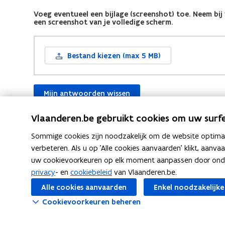
Vlaanderen.be gebruikt cookies om uw surfe
Sommige cookies zijn noodzakelijk om de website optimaal
verbeteren. Als u op 'Alle cookies aanvaarden' klikt, aanva
uw cookievoorkeuren op elk moment aanpassen door ondera
privacy
- en
cookiebeleid
van Vlaanderen.be.
F
L
K
Deel deze pagina
Alle cookies aanvaarden
Enkel noodzakelijke
a
i
o
Cookievoorkeuren beheren
c
n
p