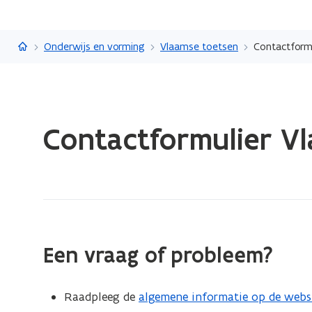
Vlaanderen.be
Onderwijs en vorming
Vlaamse toetsen
Contactform
Gedaan
Contactformulier V
met
laden.
U
bevindt
zich
op:
Contactformulier
Een vraag of probleem?
Vlaamse
toetsen
Raadpleeg de
algemene informatie op de webs