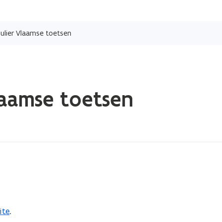
Overslaan
en
ulier Vlaamse toetsen
naar
de
inhoud
gaan
laamse toetsen
ite
.