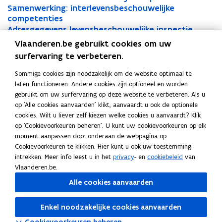
o
S
o
Samenwerking: interlevensbeschouwelijke
S
F
m
a
m
competenties
a
b
m
m
m
A
m
Adresgegevens levensbeschouwelijke inspectie
A
e
i
e
i
d
e
L
d
Levensbeschouwing organiseren
L
Vlaanderen.be gebruikt cookies om uw
s
s
n
s
r
n
e
r
L
e
Levensbeschouwelijke vakken: informatie voor
L
surfervaring te verbeteren.
t
s
w
s
e
w
v
e
e
v
ouders
e
i
e
i
s
a
e
e
s
v
e
v
Regelgeving
Sommige cookies zijn noodzakelijk om de website optimaal te
e
r
e
g
r
n
g
e
n
n
e
laten functioneren. Andere cookies zijn optioneel en worden
l
k
l
e
k
s
e
n
s
n
d
gebruikt om uw surfervaring op deze website te verbeteren. Als u
e
i
e
g
i
b
g
s
b
s
Bekwaamheidsbewijzen
op 'Alle cookies aanvaarden' klikt, aanvaardt u ook de optionele
o
v
n
v
e
n
e
e
b
e
b
cookies. Wilt u liever zelf kiezen welke cookies u aanvaardt? Klik
p
e
g
e
v
g
s
v
e
s
e
op 'Cookievoorkeuren beheren'. U kunt uw cookievoorkeuren op elk
e
n
:
n
e
Personeelsinformatie
:
c
e
s
c
s
moment aanpassen door onderaan de webpagina op
n
s
i
s
n
i
h
n
c
h
c
Cookievoorkeuren te klikken. Hier kunt u ook uw toestemming
b
n
b
s
t
n
o
s
h
o
h
intrekken. Meer info leest u in het
privacy
- en
cookiebeleid
van
Overige
e
t
e
l
t
u
l
o
u
i
o
Vlaanderen.be.
s
e
s
e
e
w
e
u
w
u
n
Alle cookies aanvaarden
c
r
c
v
r
i
v
w
i
w
n
h
l
h
e
l
n
e
e
n
e
Deel deze pagina
i
o
e
o
n
e
g
n
l
g
Enkel noodzakelijke cookies aanvaarden
l
e
F
L
K
u
v
u
s
v
o
s
i
o
i