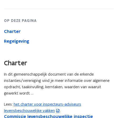
OP DEZE PAGINA
Charter
Regelgeving
Charter
In dit gemeenschappelijk document van de erkende
instanties/vereniging vind je meer informatie over algemene
opdracht, taakinvulling, kerntaken, waarden van waaruit
gewerkt wordt …
Lees:
het charter voor inspecteurs-adviseurs
(
levensbeschouwelijke vakken
.
P
C
Commissie levensbeschouwelijke inspectie
C
D