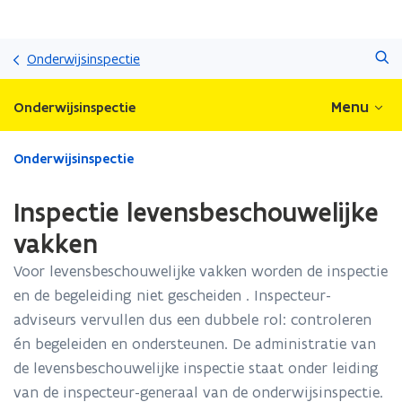
Overslaan
Zoeken
en
Onderwijsinspectie
naar
de
Menu
Onderwijsinspectie
inhoud
gaan
Gedaan
Onderwijsinspectie
met
laden.
Inspectie levensbeschouwelijke
U
bevindt
vakken
zich
Voor levensbeschouwelijke vakken worden de inspectie
op:
Inspectie
en de begeleiding niet gescheiden . Inspecteur-
levensbeschouwelijke
adviseurs vervullen dus een dubbele rol: controleren
vakken
én begeleiden en ondersteunen. De administratie van
de levensbeschouwelijke inspectie staat onder leiding
van de inspecteur-generaal van de onderwijsinspectie.