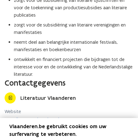
zorgt voor de subsidiëring van literaire tijdschriften en
voor de toekenning van productiesubsidies aan literaire
publicaties
zorgt voor de subsidiëring van literaire verenigingen en
manifestaties
neemt deel aan belangrijke internationale festivals,
manifestaties en boekenbeurzen
ontwikkelt en financiert projecten die bijdragen tot de
interesse voor en de ontwikkeling van de Nederlandstalige
literatuur.
Contactgegevens
Literatuur Vlaanderen
Website
o
www.literatuurvlaanderen.be
p
Vlaanderen.be gebruikt cookies om uw
E-mail
e
surfervaring te verbeteren.