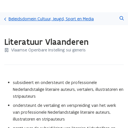
Overslaan
Zoeken
en
Beleidsdomein Cultuur, Jeugd, Sport en Media
naar
de
Gedaan
inhoud
Literatuur Vlaanderen
met
gaan
laden.
Vlaamse Openbare Instelling sui generis
U
bevindt
zich
op:
Literatuur
Vlaanderen
subsidieert en ondersteunt de professionele
Nederlandstalige literaire auteurs, vertalers, illustratoren en
stripauteurs
ondersteunt de vertaling en verspreiding van het werk
van professionele Nederlandstalige literaire auteurs,
illustratoren en stripauteurs