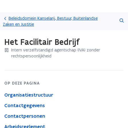
Overslaan
Zoeken
en
Beleidsdomein Kanselarij, Bestuur, Buitenlandse
naar
Zaken en Justitie
de
Gedaan
inhoud
Het Facilitair Bedrijf
met
gaan
laden.
Intern verzelfstandigd agentschap (IVA) zonder
U
rechtspersoonlijkheid
bevindt
zich
op:
Het
Facilitair
OP DEZE PAGINA
Bedrijf
Organisatiestructuur
Contactgegevens
Contactpersonen
Arbeidsreglement