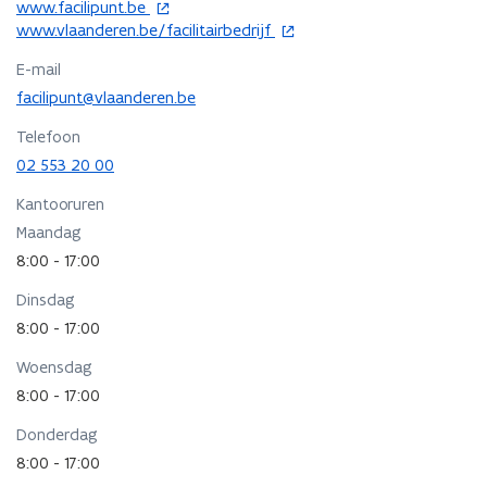
o
www.facilipunt.be
p
o
www.vlaanderen.be/facilitairbedrijf
e
p
E-mail
n
e
t
n
facilipunt@vlaanderen.be
i
t
Telefoon
n
i
02 553 20 00
n
n
i
n
Kantooruren
e
i
Maandag
u
e
w
u
8:00 - 17:00
v
w
Dinsdag
e
v
n
e
8:00 - 17:00
s
n
Woensdag
t
s
e
t
8:00 - 17:00
r
e
Donderdag
r
8:00 - 17:00