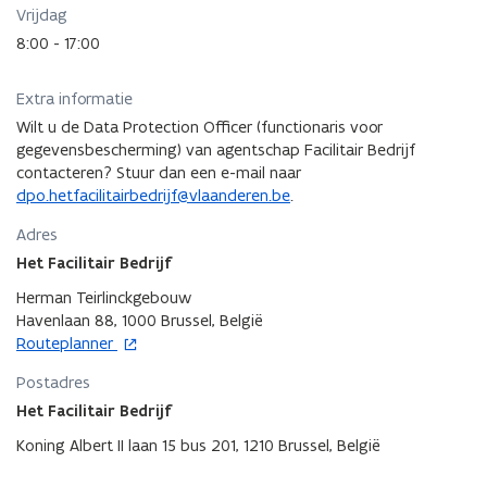
Vrijdag
8:00 - 17:00
Extra informatie
Wilt u de Data Protection Officer (functionaris voor
gegevensbescherming) van agentschap Facilitair Bedrijf
contacteren? Stuur dan een e-mail naar
dpo.hetfacilitairbedrijf@vlaanderen.be
.
Adres
Het Facilitair Bedrijf
Herman Teirlinckgebouw
Havenlaan 88, 1000 Brussel, België
o
Routeplanner
p
Postadres
e
n
Het Facilitair Bedrijf
t
Koning Albert II laan 15 bus 201, 1210 Brussel, België
i
n