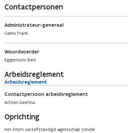
n
Contactpersonen
i
e
u
Administrateur-generaal
w
Geets Frank
v
e
n
Woordvoerder
s
Eggermont Bert
t
e
Arbeidsreglement
r
A
Arbeidsreglement
A
r
r
b
Contactpersoon arbeidsreglement
b
e
e
Achten Geertrui
i
i
d
d
Oprichting
s
s
r
r
Het intern verzelfstandigd agentschap zonder
e
e