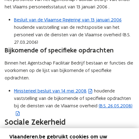
d
n
het Vlaams personeelsstatuut van 13 januari 2006 .
o
t
p
i
Besluit van de Vlaamse Regering van 13 januari 2006
e
n
houdende vaststelling van de rechtspositie van het
n
n
personeel van de diensten van de Vlaamse overheid (B.S.
t
i
27.03.2006)
i
e
Bijkomende of specifieke opdrachten
n
u
n
w
Binnen het Agentschap Facilitair Bedrijf bestaan er functies die
i
v
voorkomen op de lijst van bijkomende of specifieke
e
e
opdrachten.
u
n
w
Ministerieel besluit van 14 mei 2008
houdende
(
s
v
vaststelling van de bijkomende of specifieke opdrachten
b
t
e
bij de diensten van de Vlaamse overheid
(B.S. 26.05.2008)
e
(
e
n
s
b
r
Sociale Zekerheid
s
t
e
)
t
a
s
Pensioenregeling
e
n
t
Vlaanderen.be gebruikt cookies om uw