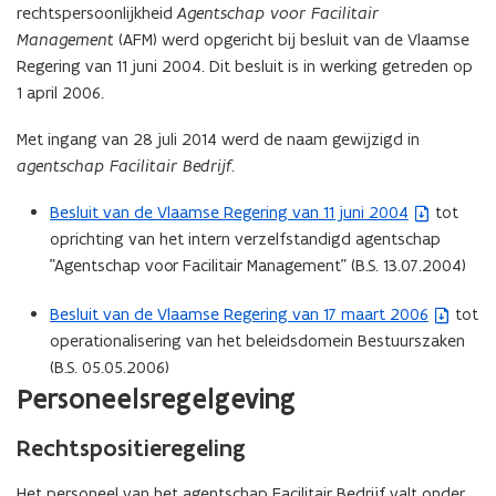
rechtspersoonlijkheid
Agentschap voor Facilitair
g
g
l
Management
(AFM) werd opgericht bij besluit van de Vlaamse
l
e
e
Regering van 11 juni 2004. Dit besluit is in werking getreden op
m
m
1 april 2006.
e
e
n
n
Met ingang van 28 juli 2014 werd de naam gewijzigd in
t
t
agentschap Facilitair Bedrijf.
Besluit van de Vlaamse Regering van 11 juni 2004
tot
(
oprichting van het intern verzelfstandigd agentschap
b
"Agentschap voor Facilitair Management" (B.S. 13.07.2004)
e
s
Besluit van de Vlaamse Regering van 17 maart 2006
tot
(
t
operationalisering van het beleidsdomein Bestuurszaken
b
a
(B.S. 05.05.2006)
e
n
Personeelsregelgeving
s
d
t
o
Rechtspositieregeling
a
p
n
e
Het personeel van het agentschap Facilitair Bedrijf valt onder