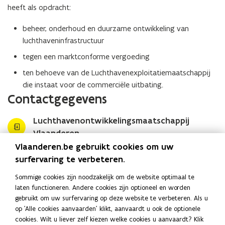
heeft als opdracht:
beheer, onderhoud en duurzame ontwikkeling van
luchthaveninfrastructuur
tegen een marktconforme vergoeding
ten behoeve van de Luchthavenexploitatiemaatschappij
die instaat voor de commerciële uitbating.
Contactgegevens
Luchthavenontwikkelingsmaatschappij
Vlaanderen
Vlaanderen.be gebruikt cookies om uw
E-mail
surfervaring te verbeteren.
lom@mow.vlaanderen.be
Sommige cookies zijn noodzakelijk om de website optimaal te
Adres
laten functioneren. Andere cookies zijn optioneel en worden
Luchthavenontwikkelingsmaatschappij Vlaanderen
gebruikt om uw surfervaring op deze website te verbeteren. Als u
op 'Alle cookies aanvaarden' klikt, aanvaardt u ook de optionele
Marie-Elisabeth Belpairegebouw
cookies. Wilt u liever zelf kiezen welke cookies u aanvaardt? Klik
Simon Bolivarlaan 17, 1000 Brussel, België