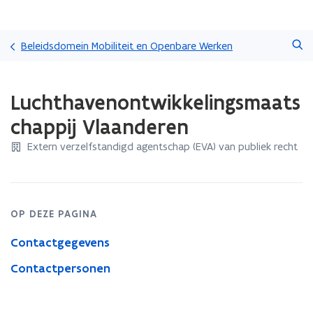
Overslaan
Zoeken
en
Beleidsdomein Mobiliteit en Openbare Werken
naar
de
Gedaan
inhoud
Luchthavenontwikkelingsmaats
met
gaan
laden.
chappij Vlaanderen
U
bevindt
Extern verzelfstandigd agentschap (EVA) van publiek recht
zich
op:
Luchthavenontwikkelingsmaatschappij
Vlaanderen
OP DEZE PAGINA
Contactgegevens
Contactpersonen