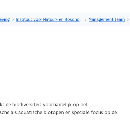
Overslaan
en
eving
Instituut voor Natuur- en Bosonderzoek
Management team
naar
de
inhoud
gaan
t de biodiversiteit voornamelijk op het
sche als aquatische biotopen en speciale focus op de