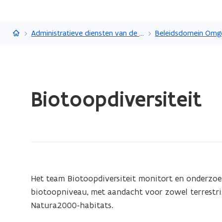
Vlaanderen.be
Administratieve diensten van de Vlaamse overheid
Beleidsdomein Omg
Gedaan
Biotoopdiversiteit
met
laden.
U
bevindt
zich
op:
Biotoopdiversiteit
Het team Biotoopdiversiteit monitort en onderzoek
biotoopniveau, met aandacht voor zowel terrestri
Natura2000-habitats.