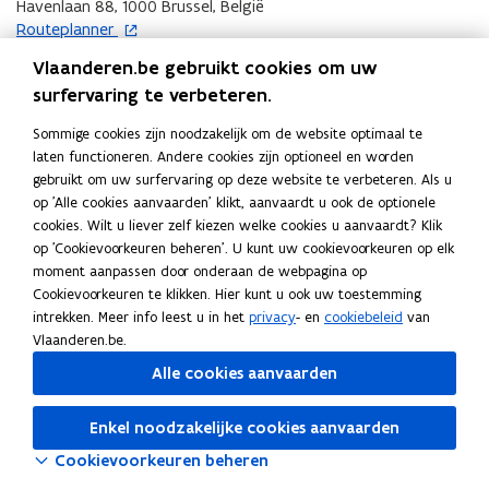
Havenlaan 88, 1000 Brussel, België
o
Routeplanner
p
Vlaanderen.be gebruikt cookies om uw
e
surfervaring te verbeteren.
n
t
Sommige cookies zijn noodzakelijk om de website optimaal te
i
laten functioneren. Andere cookies zijn optioneel en worden
n
gebruikt om uw surfervaring op deze website te verbeteren. Als u
n
op 'Alle cookies aanvaarden' klikt, aanvaardt u ook de optionele
i
cookies. Wilt u liever zelf kiezen welke cookies u aanvaardt? Klik
e
op 'Cookievoorkeuren beheren'. U kunt uw cookievoorkeuren op elk
u
moment aanpassen door onderaan de webpagina op
w
Cookievoorkeuren te klikken. Hier kunt u ook uw toestemming
v
intrekken. Meer info leest u in het
privacy
- en
cookiebeleid
van
e
Vlaanderen.be.
n
s
Alle cookies aanvaarden
t
e
Enkel noodzakelijke cookies aanvaarden
r
Cookievoorkeuren beheren