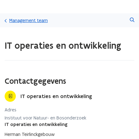
Overslaan
Zoeken
en
Management team
naar
de
Gedaan
inhoud
IT operaties en ontwikkeling
met
gaan
laden.
U
bevindt
zich
op:
Contactgegevens
IT
operaties
en
IT operaties en ontwikkeling
ontwikkeling
Adres
Instituut voor Natuur- en Bosonderzoek
IT operaties en ontwikkeling
Herman Teirlinckgebouw