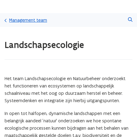
Overslaan
Zoeken
en
Management team
naar
de
Gedaan
inhoud
Landschapsecologie
met
gaan
laden.
U
bevindt
zich
op:
Het team Landschapsecologie en Natuurbeheer onderzoekt
Landschapsecologie
het functioneren van ecosystemen op landschappelijk
schaalniveau met het oog op duurzaam herstel en beheer.
Systeemdenken en integratie zijn hierbij uitgangspunten.
In open tot halfopen, dynamische landschappen met een
belangrijk aandeel 'natuur' onderzoeken we hoe spontane
ecologische processen kunnen bijdragen aan het behalen van
maatschappelijk gestelde doelen t.a.v. biodiversiteit en de