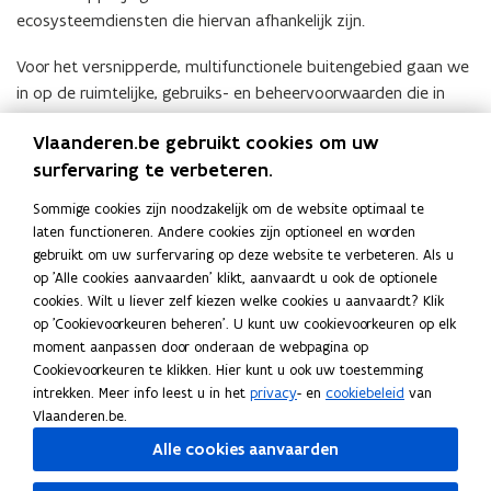
ecosysteemdiensten die hiervan afhankelijk zijn.
Voor het versnipperde, multifunctionele buitengebied gaan we
in op de ruimtelijke, gebruiks- en beheervoorwaarden die in
acht genomen moeten worden om het ecologisch
Vlaanderen.be gebruikt cookies om uw
functioneren van de groenblauwe dooradering te garanderen.
surfervaring te verbeteren.
In beide onderwerpen worden ecologisch en maatschappelijk
Sommige cookies zijn noodzakelijk om de website optimaal te
systeem steeds in relatie tot elkaar beschouwd.
laten functioneren. Andere cookies zijn optioneel en worden
Contactgegevens
gebruikt om uw surfervaring op deze website te verbeteren. Als u
op 'Alle cookies aanvaarden' klikt, aanvaardt u ook de optionele
Landschapsecologie
cookies. Wilt u liever zelf kiezen welke cookies u aanvaardt? Klik
op 'Cookievoorkeuren beheren'. U kunt uw cookievoorkeuren op elk
moment aanpassen door onderaan de webpagina op
Adres
Cookievoorkeuren te klikken. Hier kunt u ook uw toestemming
Instituut voor Natuur- en Bosonderzoek
intrekken. Meer info leest u in het
privacy
- en
cookiebeleid
van
Landschapsecologie
Vlaanderen.be.
Herman Teirlinckgebouw
Alle cookies aanvaarden
Havenlaan 88, 1000 Brussel, België
o
Routeplanner