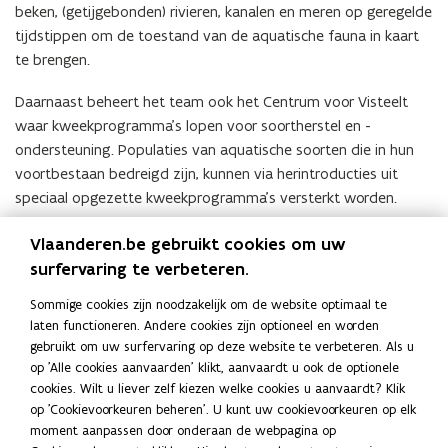
beken, (getijgebonden) rivieren, kanalen en meren op geregelde
tijdstippen om de toestand van de aquatische fauna in kaart
te brengen.
Daarnaast beheert het team ook het Centrum voor Visteelt
waar kweekprogramma's lopen voor soortherstel en -
ondersteuning. Populaties van aquatische soorten die in hun
voortbestaan bedreigd zijn, kunnen via herintroducties uit
speciaal opgezette kweekprogramma's versterkt worden.
Contactgegevens
Vlaanderen.be gebruikt cookies om uw
surfervaring te verbeteren.
Monitoring en herstel aquatische soorten
Sommige cookies zijn noodzakelijk om de website optimaal te
Adres
laten functioneren. Andere cookies zijn optioneel en worden
Instituut voor Natuur- en Bosonderzoek
gebruikt om uw surfervaring op deze website te verbeteren. Als u
Monitoring en herstel aquatische soorten
op 'Alle cookies aanvaarden' klikt, aanvaardt u ook de optionele
cookies. Wilt u liever zelf kiezen welke cookies u aanvaardt? Klik
Dwersbos 28, 1630 Linkebeek
op 'Cookievoorkeuren beheren'. U kunt uw cookievoorkeuren op elk
o
Routeplanner
moment aanpassen door onderaan de webpagina op
p