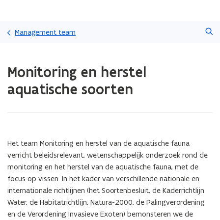
Overslaan
Zoeken
en
Management team
naar
de
Gedaan
inhoud
Monitoring en herstel
met
gaan
laden.
aquatische soorten
U
bevindt
zich
op:
Monitoring
en
Het team Monitoring en herstel van de aquatische fauna
herstel
verricht beleidsrelevant, wetenschappelijk onderzoek rond de
aquatische
monitoring en het herstel van de aquatische fauna, met de
soorten
focus op vissen. In het kader van verschillende nationale en
internationale richtlijnen (het Soortenbesluit, de Kaderrichtlijn
Water, de Habitatrichtlijn, Natura-2000, de Palingverordening
en de Verordening Invasieve Exoten) bemonsteren we de