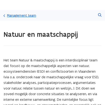
Overslaan
Zoeken
en
Management team
naar
de
Gedaan
inhoud
Natuur en maatschappij
met
gaan
laden.
U
bevindt
zich
op:
Het team Natuur & maatschappij is een interdisciplinair team
Natuur
dat focust op de maatschappelijk aspecten van natuur,
en
ecosysteemdiensten (ESD) en conflictsoorten in Vlaanderen
maatschappij
(via o.a. onderzoek naar de maatschappelijke vraag voor ESD,
stakeholder analyses, participatieprocessen, argumentaties
voor natuur, relatie tussen natuur en welzijn,..). Dit doen we
zoveel mogelijk door concrete situaties te analyseren, en via
interne en externe samenwerking. De ruimtelijke focus ligt