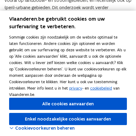
vooral op landbouw- en stroomgebieden, en recentelijk ook op
(peri)-urbane gebieden. Dit onderzoek wordt verder
doorvertaald naar beleid en praktijk, en waar mogelijk naar de
Vlaanderen.be gebruikt cookies om uw
formulering van alternatieve beleidsinstrumenten.
surfervaring te verbeteren.
Contactgegevens
Sommige cookies zijn noodzakelijk om de website optimaal te
laten functioneren. Andere cookies zijn optioneel en worden
Natuur en maatschappij
gebruikt om uw surfervaring op deze website te verbeteren. Als u
op 'Alle cookies aanvaarden' klikt, aanvaardt u ook de optionele
Adres
cookies. Wilt u liever zelf kiezen welke cookies u aanvaardt? Klik
Instituut voor Natuur- en Bosonderzoek
op 'Cookievoorkeuren beheren'. U kunt uw cookievoorkeuren op elk
Natuur en maatschappij
moment aanpassen door onderaan de webpagina op
Cookievoorkeuren te klikken. Hier kunt u ook uw toestemming
Herman Teirlinckgebouw
intrekken. Meer info leest u in het
privacy
- en
cookiebeleid
van
Havenlaan 88, 1000 Brussel, België
Vlaanderen.be.
o
Routeplanner
p
Alle cookies aanvaarden
e
n
Enkel noodzakelijke cookies aanvaarden
t
i
Cookievoorkeuren beheren
n