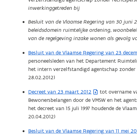
t
inwerkinggetreden bij
e
s
Besluit van de Vlaamse Regering van 30 juni 2
t
beleidsdomein ruimtelijke ordening, woonbel
a
van de regelgeving inzake wonen als gevolg van
n
d
Besluit van de Vlaamse Regering van 23 decem
(
o
personeelsleden van het Departement Ruimtel
b
p
het intern verzelfstandigd agentschap zonder 
e
e
28.02.2012)
s
n
t
t
Decreet van 23 maart 2012
tot overname va
(
a
i
Bewonersbelangen door de VMSW en het agent
b
n
n
het decreet van 15 juli 1997 houdende de Vlaa
e
d
n
20.04.2012)
s
o
i
t
p
Besluit van de Vlaamse Regering van 11 mei 20
(
e
a
e