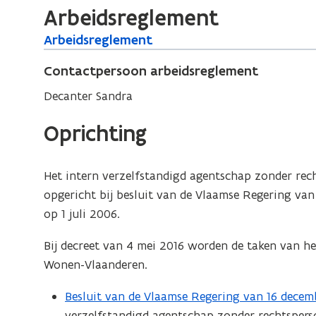
Arbeidsreglement
w
v
A
Arbeidsreglement
A
e
r
r
n
Contactpersoon arbeidsreglement
b
b
s
e
Decanter Sandra
e
i
t
i
d
e
Oprichting
d
s
r
s
r
r
e
Het intern verzelfstandigd agentschap zonder rec
g
e
opgericht bij besluit van de Vlaamse Regering van
l
g
op 1 juli 2006.
e
l
m
Bij decreet van 4 mei 2016 worden de taken van 
e
e
Wonen-Vlaanderen.
m
n
e
t
Besluit van de Vlaamse Regering van 16 dece
(
n
verzelfstandigd agentschap zonder rechtsperso
b