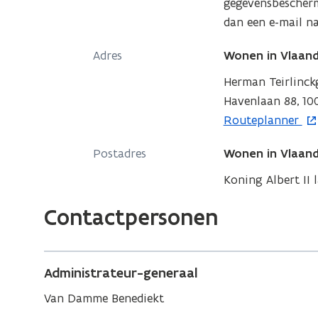
gegevensbescherm
u
dan een e-mail n
w
Adres
v
Wonen in Vlaan
e
Herman Teirlinc
n
Havenlaan 88, 100
s
o
Routeplanner
t
p
e
Postadres
Wonen in Vlaan
e
r
n
Koning Albert II l
t
Contactpersonen
i
n
n
Administrateur-generaal
i
e
Van Damme Benediekt
u