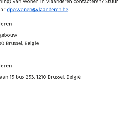
ing) van Wonen in Vlaanderen contacteren? Stuur
aar
dpo.wonen@vlaanderen.be
.
deren
kgebouw
0 Brussel, België
deren
aan 15 bus 253, 1210 Brussel, België