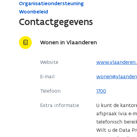
Organisatieondersteuning
Woonbeleid
Contactgegevens
Wonen in Vlaanderen
o
Website
www.vlaanderen.
p
E-mail
wonen@vlaander
e
n
Telefoon
1700
t
i
Extra informatie
U kunt de kantor
n
afspraak (via e-m
n
telefonisch berei
i
Wilt u de Data Pr
e