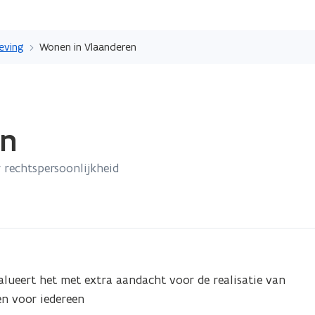
Overslaan
en
eving
Wonen in Vlaanderen
naar
de
inhoud
gaan
en
 rechtspersoonlijkheid
alueert het met extra aandacht voor de realisatie van
en voor iedereen