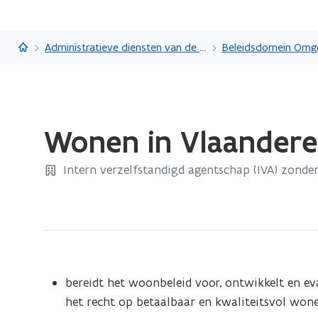
Vlaanderen.be
Administratieve diensten van de Vlaamse overheid
Beleidsdomein Omg
Gedaan
Wonen in Vlaander
met
laden.
Intern verzelfstandigd agentschap (IVA) zonder
U
bevindt
zich
op:
Wonen
in
bereidt het woonbeleid voor, ontwikkelt en ev
Vlaanderen
het recht op betaalbaar en kwaliteitsvol won