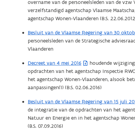
overname van de personeelsleden van de vzw 
b
u
n
n
verzelfstandigd agentschap Vlaamse Maatschap
e
w
d
t
agentschap Wonen-Vlaanderen (B.S. 22.06.2012
s
v
o
i
t
e
p
n
Besluit van de Vlaamse Regering van 30 oktob
(
a
n
e
n
personeelsleden van de Strategische adviesra
b
n
s
n
i
Vlaanderen
e
d
t
t
e
s
o
e
i
Decreet van 4 mei 2016
houdende wijziging 
(
u
t
p
r
n
opdrachten van het agentschap Inspectie RWO 
b
w
a
e
)
n
het agentschap Wonen-Vlaanderen, alsook bet
e
v
n
n
i
aanpassingen(1) (B.S. 02.06.2016)
s
e
d
t
e
t
n
o
i
Besluit van de Vlaamse Regering van 15 juli 20
(
u
a
s
p
n
de integratie van de opdrachten van het agen
b
w
n
t
e
n
Natuur en Energie en in het agentschap Wone
e
v
d
e
n
i
(B.S. 07.09.2016)
s
e
o
r
t
e
t
n