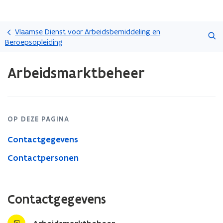
Overslaan
Zoeken
en
Vlaamse Dienst voor Arbeidsbemiddeling en
naar
Beroepsopleiding
de
Gedaan
inhoud
Arbeidsmarktbeheer
met
gaan
laden.
U
bevindt
zich
OP DEZE PAGINA
op:
Arbeidsmarktbeheer
Contactgegevens
Contactpersonen
Contactgegevens