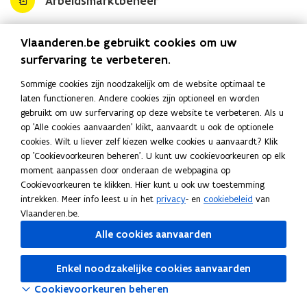
Arbeidsmarktbeheer
Adres
Vlaanderen.be gebruikt cookies om uw
Vlaamse Dienst voor Arbeidsbemiddeling en Beroepsopleiding
surfervaring te verbeteren.
Arbeidsmarktbeheer
Keizerslaan 11, 1000 Brussel
Sommige cookies zijn noodzakelijk om de website optimaal te
o
Routeplanner
laten functioneren. Andere cookies zijn optioneel en worden
p
gebruikt om uw surfervaring op deze website te verbeteren. Als u
e
op 'Alle cookies aanvaarden' klikt, aanvaardt u ook de optionele
Contactpersonen
n
cookies. Wilt u liever zelf kiezen welke cookies u aanvaardt? Klik
t
op 'Cookievoorkeuren beheren'. U kunt uw cookievoorkeuren op elk
i
moment aanpassen door onderaan de webpagina op
Algemeen directeur
n
Cookievoorkeuren te klikken. Hier kunt u ook uw toestemming
n
intrekken. Meer info leest u in het
privacy
- en
cookiebeleid
van
Dewaele Cindy
i
Vlaanderen.be.
e
Alle cookies aanvaarden
u
w
Enkel noodzakelijke cookies aanvaarden
v
e
Cookievoorkeuren beheren
n