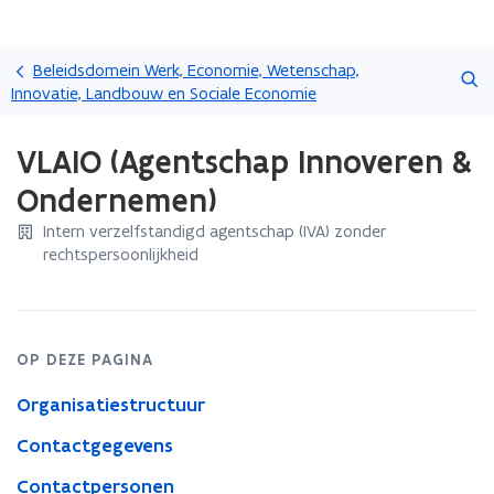
Overslaan
Zoeken
en
Beleidsdomein Werk, Economie, Wetenschap,
naar
Innovatie, Landbouw en Sociale Economie
de
Gedaan
inhoud
VLAIO (Agentschap Innoveren &
met
gaan
laden.
Ondernemen)
U
bevindt
Intern verzelfstandigd agentschap (IVA) zonder
zich
rechtspersoonlijkheid
op:
VLAIO
(Agentschap
Innoveren
OP DEZE PAGINA
&
Ondernemen)
Organisatiestructuur
Contactgegevens
Contactpersonen