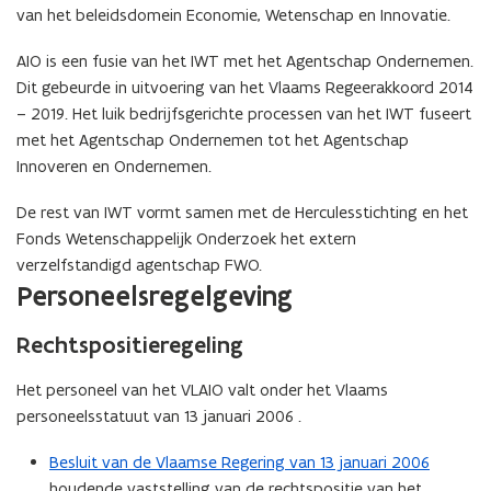
e
e
van het beleidsdomein Economie, Wetenschap en Innovatie.
m
m
e
e
AIO is een fusie van het IWT met het Agentschap Ondernemen.
n
n
Dit gebeurde in uitvoering van het Vlaams Regeerakkoord 2014
t
t
– 2019. Het luik bedrijfsgerichte processen van het IWT fuseert
met het Agentschap Ondernemen tot het Agentschap
Innoveren en Ondernemen.
De rest van IWT vormt samen met de Herculesstichting en het
Fonds Wetenschappelijk Onderzoek het extern
verzelfstandigd agentschap FWO.
Personeelsregelgeving
Rechtspositieregeling
Het personeel van het VLAIO valt onder het Vlaams
personeelsstatuut van 13 januari 2006 .
Besluit van de Vlaamse Regering van 13 januari 2006
houdende vaststelling van de rechtspositie van het