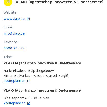
VLAIO (Agentschap Innoveren & Ondernemen)
Website
o
www.vlaio.be
p
E-mail
e
n
info@vlaio.be
t
Telefoon
i
0800 20 555
n
n
Adres
i
VLAIO (Agentschap Innoveren & Ondernemen)
e
u
Marie-Elisabeth Belpairegebouw
w
Simon Bolivarlaan 17, 1000 Brussel, België
v
o
Routeplanner
e
p
n
e
VLAIO (Agentschap Innoveren & Ondernemen)
s
n
Diestsepoort 6, 3000 Leuven
t
t
o
Routeplanner
e
i