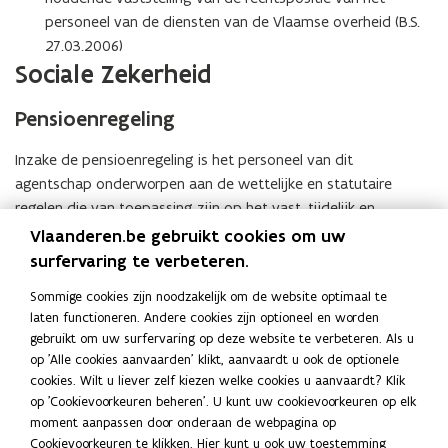
personeel van de diensten van de Vlaamse overheid (B.S.
27.03.2006)
Sociale Zekerheid
Pensioenregeling
Inzake de pensioenregeling is het personeel van dit
agentschap onderworpen aan de wettelijke en statutaire
regelen die van toepassing zijn op het vast, tijdelijk en
hulppersoneel van het Rijk [zie de bijzondere wet van 8
Vlaanderen.be gebruikt cookies om uw
augustus 1980 tot hervorming der instellingen (art. 87, §3)].
surfervaring te verbeteren.
Kinderbijslagregeling
Sommige cookies zijn noodzakelijk om de website optimaal te
laten functioneren. Andere cookies zijn optioneel en worden
Zowel het administratieve beheer van de kinderbijslagdossiers
gebruikt om uw surfervaring op deze website te verbeteren. Als u
als de berekening van de kinderbijslag wordt uitgevoerd door
op 'Alle cookies aanvaarden' klikt, aanvaardt u ook de optionele
de FAMIFED.
cookies. Wilt u liever zelf kiezen welke cookies u aanvaardt? Klik
Syndicaal statuut
op 'Cookievoorkeuren beheren'. U kunt uw cookievoorkeuren op elk
moment aanpassen door onderaan de webpagina op
VLAIO is onderworpen aan de wet van 19 december 1974 tot
Cookievoorkeuren te klikken. Hier kunt u ook uw toestemming