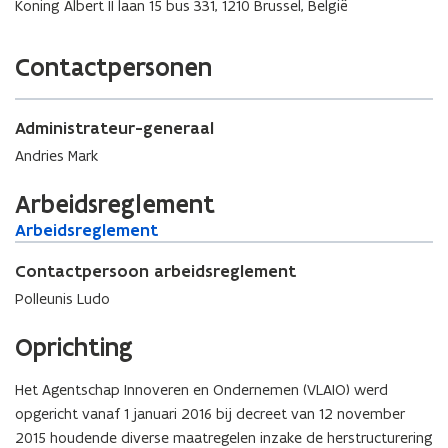
e
Koning Albert II laan 15 bus 331, 1210 Brussel, België
r
i
n
u
n
s
w
n
t
Contactpersonen
v
i
e
e
e
r
n
u
Administrateur-generaal
s
w
t
Andries Mark
v
e
e
r
Arbeidsreglement
n
s
A
Arbeidsreglement
A
t
r
r
e
b
Contactpersoon arbeidsreglement
b
r
e
e
Polleunis Ludo
i
i
d
d
Oprichting
s
s
r
r
Het Agentschap Innoveren en Ondernemen (VLAIO) werd
e
e
opgericht vanaf 1 januari 2016 bij decreet van 12 november
g
g
l
2015 houdende diverse maatregelen inzake de herstructurering
l