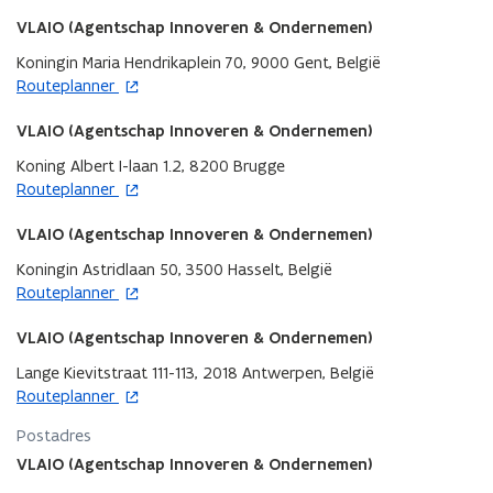
p
r
n
e
VLAIO (Agentschap Innoveren & Ondernemen)
n
n
i
Koningin Maria Hendrikaplein 70, 9000 Gent, België
t
o
e
Routeplanner
i
p
u
n
e
VLAIO (Agentschap Innoveren & Ondernemen)
w
n
n
v
i
Koning Albert I-laan 1.2, 8200 Brugge
t
e
o
e
Routeplanner
i
n
p
u
n
s
e
VLAIO (Agentschap Innoveren & Ondernemen)
w
n
t
n
v
i
Koningin Astridlaan 50, 3500 Hasselt, België
e
t
e
o
e
Routeplanner
r
i
n
p
u
n
s
e
VLAIO (Agentschap Innoveren & Ondernemen)
w
n
t
n
v
i
Lange Kievitstraat 111-113, 2018 Antwerpen, België
e
t
e
o
e
Routeplanner
r
i
n
p
u
n
s
Postadres
e
w
n
t
n
VLAIO (Agentschap Innoveren & Ondernemen)
v
i
e
t
e