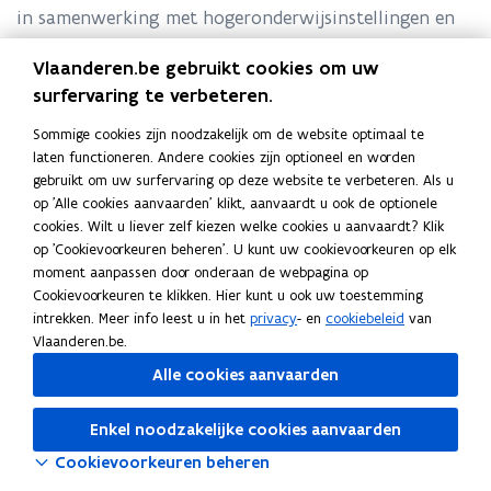
in samenwerking met hogeronderwijsinstellingen en
we voegden nieuwe onderdelen en meer interactie toe.
Vlaanderen.be gebruikt cookies om uw
Zo willen we professionals in het hoger onderwijs nog
surfervaring te verbeteren.
beter ondersteunen om duurzaamheidseducatie een
vaste plaats te geven in hun (les)praktijk.
Sommige cookies zijn noodzakelijk om de website optimaal te
laten functioneren. Andere cookies zijn optioneel en worden
gebruikt om uw surfervaring op deze website te verbeteren. Als u
Klik hierboven op
‘Overzicht’
en ontdek wat het
op 'Alle cookies aanvaarden' klikt, aanvaardt u ook de optionele
platform jou te bieden heeft.
cookies. Wilt u liever zelf kiezen welke cookies u aanvaardt? Klik
op 'Cookievoorkeuren beheren'. U kunt uw cookievoorkeuren op elk
Veel leerplezier!
moment aanpassen door onderaan de webpagina op
Cookievoorkeuren te klikken. Hier kunt u ook uw toestemming
intrekken. Meer info leest u in het
privacy
- en
cookiebeleid
van
Vlaanderen.be.
Alle cookies aanvaarden
Deel deze pagina
F
L
K
Enkel noodzakelijke cookies aanvaarden
a
i
o
Cookievoorkeuren beheren
c
n
p