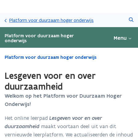
Overslaan
Zoeken
en
Platform voor duurzaam hoger onderwijs
naar
de
Platform voor duurzaam hoger
Menu
inhoud
onderwijs
gaan
Gedaan
Platform voor duurzaam hoger onderwijs
met
laden.
Lesgeven voor en over
U
bevindt
duurzaamheid
zich
Welkom op het Platform voor Duurzaam Hoger
op:
Lesgeven
Onderwijs!
voor
en
Het online leerpad
Lesgeven voor en over
over
duurzaamheid
maakt voortaan deel uit van dit
duurzaamheid
vernieuwde leerplatform. We actualiseerden de inhoud