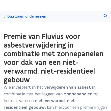
Overslaan
Zoeken
en
Duurzaam ondernemen
naar
de
Gedaan
inhoud
Premie van Fluvius voor
met
gaan
laden.
asbestverwijdering in
U
bevindt
combinatie met zonnepanelen
zich
voor dak van een niet-
op:
Premie
verwarmd, niet-residentieel
van
Fluvius
gebouw
voor
asbestverwijdering
Wie investeert in het
verwijderen van asbest
in
in
combinatie met het leggen van
zonnepanelen
op
combinatie
het dak van een
niet-verwarmd, niet-
met
residentieel gebouw
, kan hiervoor een premie krijgen
zonnepanelen