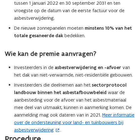
tussen 1 januari 2022 en 30 september 2031 en ten
vroegste op de datum van de eerste factuur voor de
asbestverwijdering.
De nieuwe zonnepanelen moeten
minstens 10% van het
totale gesaneerde dak
bedekken.
Wie kan de premie aanvragen?
Investeerders in de
asbestverwijdering en -afvoer
van
het dak van niet-verwarmde, niet-residentiële gebouwen.
Investeerders die deelnemen aan het
sectorprotocol
landbouw binnen het asbestafbouwbeleid
waar de
aanbesteding voor de afvoer van het asbestmateriaal
mee deel van uitmaakt, kunnen in aanmerking komen. De
aanmelding mag ook dateren van in 2021.
Meer informatie
(
over de ondersteuning voor land- en tuinbouwers bij
o
asbestverwijdering
.
p
Procedure
e