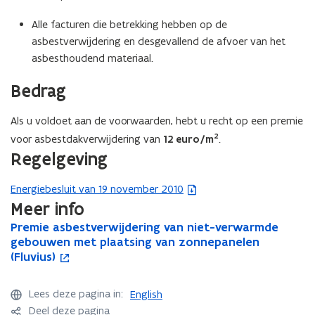
Alle facturen die betrekking hebben op de
asbestverwijdering en desgevallend de afvoer van het
asbesthoudend materiaal.
Bedrag
Als u voldoet aan de voorwaarden, hebt u recht op een premie
2
voor asbestdakverwijdering van
12 euro/m
.
Regelgeving
Energiebesluit van 19 november 2010
(
Meer info
b
e
P
Premie asbestverwijdering van niet-verwarmde
P
o
s
r
gebouwen met plaatsing van zonnepanelen
r
p
e
(Fluvius)
e
e
t
m
m
n
a
i
i
t
n
Lees deze pagina in:
English
e
e
i
d
Deel deze pagina