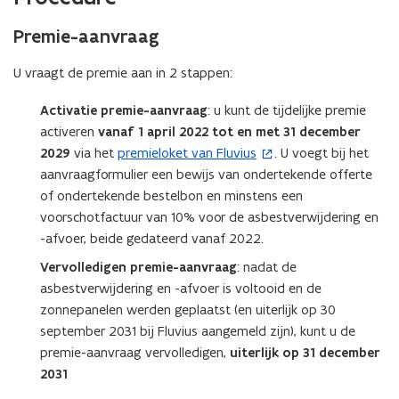
n
Premie-aanvraag
t
i
U vraagt de premie aan in 2 stappen:
n
n
Activatie premie-aanvraag
: u kunt de tijdelijke premie
i
activeren
vanaf 1 april 2022 tot en met 31 december
e
2029
via het
premieloket van Fluvius
. U voegt bij het
(
u
aanvraagformulier een bewijs van ondertekende offerte
o
w
of ondertekende bestelbon en minstens een
p
v
voorschotfactuur van 10% voor de asbestverwijdering en
e
e
-afvoer, beide gedateerd vanaf 2022.
n
n
t
Vervolledigen premie-aanvraag
: nadat de
s
i
asbestverwijdering en -afvoer is voltooid en de
t
n
zonnepanelen werden geplaatst (en uiterlijk op 30
e
n
september 2031 bij Fluvius aangemeld zijn), kunt u de
r
i
premie-aanvraag vervolledigen,
uiterlijk op 31 december
)
e
2031
u