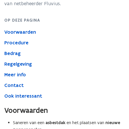
voor
van netbeheerder Fluvius.
dak
van
een
OP DEZE PAGINA
niet-
Voorwaarden
verwarmd,
niet-
Procedure
residentieel
gebouw
Bedrag
Regelgeving
Meer info
Contact
Ook interessant
Voorwaarden
Saneren van een
asbestdak
en het plaatsen van
nieuwe