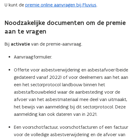
w
U kunt de
premie online aanvragen bij Fluvius
.
v
e
Noodzakelijke documenten om de premie
n
aan te vragen
s
t
Bij
activatie
van de premie-aanvraag.
e
r
Aanvraagformulier.
)
Offerte voor asbestverwijdering en asbestafvoer (beide
gedateerd vanaf 2022) of voor deelnemers aan het aan
een het sectorprotocol landbouw binnen het
asbestafbouwbeleid waar de aanbesteding voor de
afvoer van het asbestmateriaal mee deel van uitmaakt,
het bewijs van aanmelding bij dit sectorprotocol. Deze
aanmelding kan ook dateren van in 2021.
Een voorschotfactuur, voorschotfacturen of een factuur
voor de volledige asbestverwijdering en de afvoer van