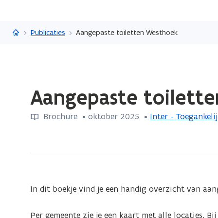
Vlaanderen.be
Publicaties
Aangepaste toiletten Westhoek
Gedaan
Aangepaste toilett
met
laden.
Brochure
 •
oktober 2025
 • 
Inter - Toegankeli
U
bevindt
zich
op:
Aangepaste
toiletten
In dit boekje vind je een handig overzicht van aan
Westhoek
Per gemeente zie je een kaart met alle locaties. Bij 