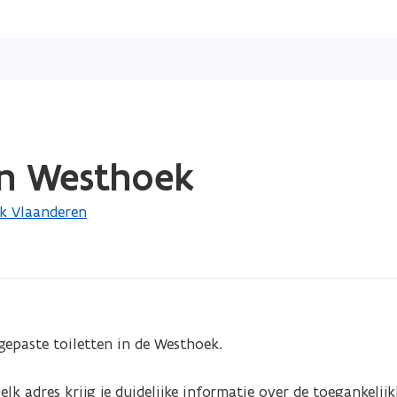
Overslaan
en
naar
de
inhoud
gaan
en Westhoek
jk Vlaanderen
gepaste toiletten in de Westhoek.

elk adres krijg je duidelijke informatie over de toegankelijkh