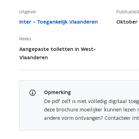
l
i
e
Uitgever
Publicatie
l
t
Inter - Toegankelijk Vlaanderen
Oktober
e
t
t
e
Reeks
n
t
W
e
Aangepaste toiletten in West-
e
n
Vlaanderen
s
W
t
e
h
s
o
t
e
Opmerking
h
k
De pdf zelf is niet volledig digitaal t
o
deze brochure moeilijker kunnen lezen m
e
andere vorm ontvangen? Contacteer Inte
k