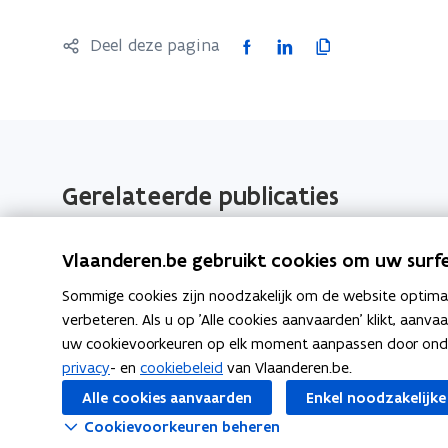
F
L
K
Deel deze pagina
a
i
o
c
n
p
e
k
i
b
e
e
o
d
e
Gerelateerde publicaties
o
i
r
k
n
l
Aangepaste toiletten Brugge
Vlaanderen.be gebruikt cookies om uw surfe
o
o
i
Publicatie
p
p
n
Sommige cookies zijn noodzakelijk om de website optimaal
e
e
k
verbeteren. Als u op 'Alle cookies aanvaarden' klikt, aanva
n
n
n
uw cookievoorkeuren op elk moment aanpassen door ondera
Aangepaste toiletten Roeselar
t
t
a
privacy
- en
cookiebeleid
van Vlaanderen.be.
Publicatie
i
i
a
Alle cookies aanvaarden
Enkel noodzakelijke
n
n
r
Cookievoorkeuren beheren