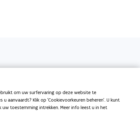
Aangepaste toiletten De Kust
ebruikt om uw surfervaring op deze website te
Publicatie
ies u aanvaardt? Klik op 'Cookievoorkeuren beheren'. U kunt
uw toestemming intrekken. Meer info leest u in het