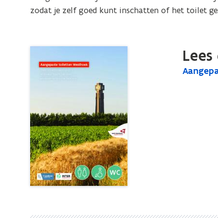
zodat je zelf goed kunt inschatten of het toilet ge
Lees 
A
Aangepa
A
a
a
n
n
g
g
e
e
p
p
a
a
s
s
t
e
t
t
e
o
t
i
o