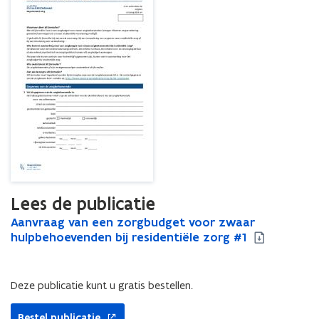
zorg
Lees de publicatie
A
Aanvraag van een zorgbudget voor zwaar
A
a
hulpbehoevenden bij residentiële zorg #1
a
n
n
v
v
r
r
Deze publicatie kunt u gratis bestellen.
a
a
a
a
Bestel publicatie