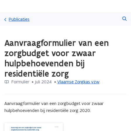
Overslaan
Zoeken
en
Publicaties
naar
de
Gedaan
inhoud
Aanvraagformulier van een
met
gaan
laden.
zorgbudget voor zwaar
U
bevindt
hulpbehoevenden bij
zich
residentiële zorg
op:
Aanvraagformulier
Formulier
 •
juli 2024
 • 
Vlaamse Zorgkas vzw
van
een
zorgbudget
voor
Aanvraagformulier van een zorgbudget voor zwaar 
zwaar
hulpbehoevenden bij residentiële zorg 2020.
hulpbehoevenden
bij
residentiële