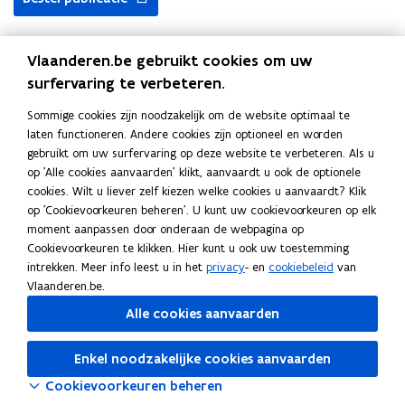
g
g
v
v
a
a
Vlaanderen.be gebruikt cookies om uw
n
n
surfervaring te verbeteren.
Uitgever
e
e
e
e
Vlaamse Zorgkas vzw
Sommige cookies zijn noodzakelijk om de website optimaal te
n
n
Publicatiedatum
laten functioneren. Andere cookies zijn optioneel en worden
z
z
Juli 2024
gebruikt om uw surfervaring op deze website te verbeteren. Als u
o
o
Publicatietype
op 'Alle cookies aanvaarden' klikt, aanvaardt u ook de optionele
r
r
cookies. Wilt u liever zelf kiezen welke cookies u aanvaardt? Klik
Formulier
g
g
op 'Cookievoorkeuren beheren'. U kunt uw cookievoorkeuren op elk
Thema's
b
b
moment aanpassen door onderaan de webpagina op
u
u
Welzijn, gezondheid en gezin
Cookievoorkeuren te klikken. Hier kunt u ook uw toestemming
d
d
intrekken. Meer info leest u in het
privacy
- en
cookiebeleid
van
g
g
Vlaanderen.be.
e
e
t
Alle cookies aanvaarden
t
v
v
Deel deze pagina
o
o
Enkel noodzakelijke cookies aanvaarden
o
F
L
K
o
Cookievoorkeuren beheren
r
r
a
i
o