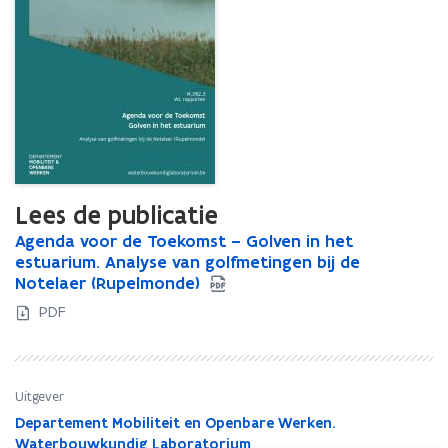
Lees de publicatie
A
Agenda voor de Toekomst – Golven in het
A
g
estuarium. Analyse van golfmetingen bij de
g
e
Notelaer (Rupelmonde)
e
n
n
PDF
d
d
a
a
v
v
o
o
Uitgever
o
o
Departement Mobiliteit en Openbare Werken.
r
r
Waterbouwkundig Laboratorium