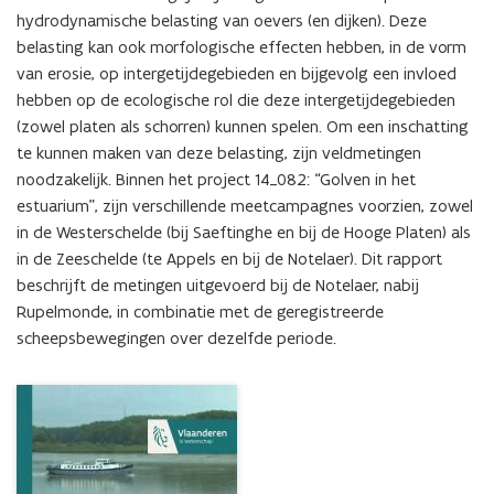
Analyse
hydrodynamische belasting van oevers (en dijken). Deze 
van
belasting kan ook morfologische effecten hebben, in de vorm 
golfmetingen
van erosie, op intergetijdegebieden en bijgevolg een invloed 
bij
de
hebben op de ecologische rol die deze intergetijdegebieden 
Notelaer
(zowel platen als schorren) kunnen spelen. Om een inschatting 
(Rupelmonde)
te kunnen maken van deze belasting, zijn veldmetingen 
noodzakelijk. Binnen het project 14_082: “Golven in het 
estuarium”, zijn verschillende meetcampagnes voorzien, zowel 
in de Westerschelde (bij Saeftinghe en bij de Hooge Platen) als 
in de Zeeschelde (te Appels en bij de Notelaer). Dit rapport 
beschrijft de metingen uitgevoerd bij de Notelaer, nabij 
Rupelmonde, in combinatie met de geregistreerde 
scheepsbewegingen over dezelfde periode.