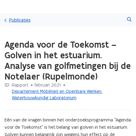
Overslaan
Zoeken
en
Publicaties
naar
de
Gedaan
inhoud
Agenda voor de Toekomst –
met
gaan
laden.
Golven in het estuarium.
U
bevindt
Analyse van golfmetingen bij de
zich
Notelaer (Rupelmonde)
op:
Agenda
Rapport
 •
februari 2021
 • 
voor
Departement Mobiliteit en Openbare Werken.
de
Waterbouwkundig Laboratorium
Toekomst
–
Golven
in
Eén van de vragen binnen het onderzoeksprogramma “Agenda 
het
voor de Toekomst” is het belang van golven in het estuarium. 
estuarium.
Golven kunnen belangrijk zijn wegens hun effect op de 