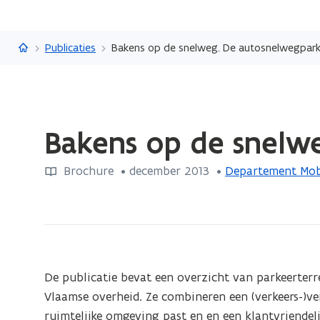
Vlaanderen.be
Publicaties
Bakens op de snelweg. De autosnelwegparki
Gedaan
Bakens op de snelwe
met
laden.
Brochure
 •
december 2013
 • 
Departement Mob
U
bevindt
zich
op:
Bakens
op
De publicatie bevat een overzicht van parkeerterre
de
Vlaamse overheid. Ze combineren een (verkeers-)veil
snelweg.
ruimtelijke omgeving past en en een klantvriendeli