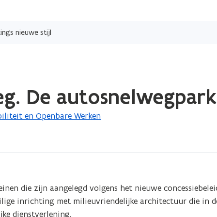
Overslaan
en
ngs nieuwe stijl
naar
de
inhoud
gaan
g. De autosnelwegparki
iliteit en Openbare Werken
inen die zijn aangelegd volgens het nieuwe concessiebeleid
ige inrichting met milieuvriendelijke architectuur die in de
jke dienstverlening.