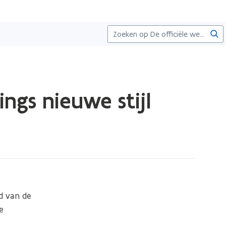
Zoe
ngs nieuwe stijl
 van de 
 