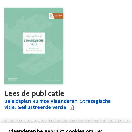
Lees de publicatie
B
Beleidsplan Ruimte Vlaanderen. Strategische
B
e
visie. Geïllustreerde versie
e
l
l
e
e
i
i
Vlaanderen.be gebruikt cookies om uw
d
d
Uitgever