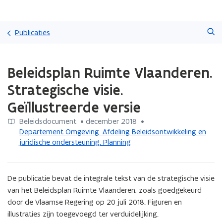
Overslaan
Zoeken
en
Publicaties
naar
de
Gedaan
inhoud
Beleidsplan Ruimte Vlaanderen.
met
gaan
laden.
Strategische visie.
U
bevindt
Geïllustreerde versie
zich
op:
Beleidsdocument
 •
december 2018
 • 
Beleidsplan
Departement Omgeving. Afdeling Beleidsontwikkeling en
Ruimte
juridische ondersteuning. Planning
Vlaanderen.
Strategische
visie.
De publicatie bevat de integrale tekst van de strategische visie 
Geïllustreerde
van het Beleidsplan Ruimte Vlaanderen, zoals goedgekeurd 
versie
door de Vlaamse Regering op 20 juli 2018. Figuren en 
illustraties zijn toegevoegd ter verduidelijking.