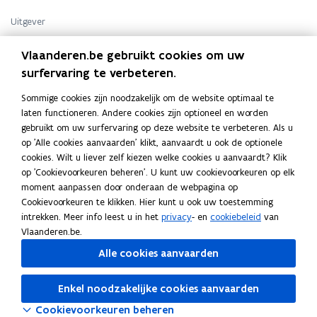
r
r
o
o
Uitgever
d
d
Departement Landbouw en Visserij. Afdeling
u
u
Vlaanderen.be gebruikt cookies om uw
Beleidscoördinatie en Omgeving
c
c
surfervaring te verbeteren.
Publicatiedatum
t
t
November 2011
e
e
Sommige cookies zijn noodzakelijk om de website optimaal te
Publicatietype
n
n
laten functioneren. Andere cookies zijn optioneel en worden
v
Brochure
v
gebruikt om uw surfervaring op deze website te verbeteren. Als u
a
a
Thema's
op 'Alle cookies aanvaarden' klikt, aanvaardt u ook de optionele
n
n
cookies. Wilt u liever zelf kiezen welke cookies u aanvaardt? Klik
Dieren
,
Milieu en landbouw
d
d
op 'Cookievoorkeuren beheren'. U kunt uw cookievoorkeuren op elk
Doelgroep
e
e
moment aanpassen door onderaan de webpagina op
Landbouwers
b
b
Cookievoorkeuren te klikken. Hier kunt u ook uw toestemming
i
i
intrekken. Meer info leest u in het
privacy
- en
cookiebeleid
van
o
o
Vlaanderen.be.
-
-
Alle cookies aanvaarden
e
e
t
t
Deel deze pagina
h
Enkel noodzakelijke cookies aanvaarden
h
F
L
K
a
a
Cookievoorkeuren beheren
a
i
o