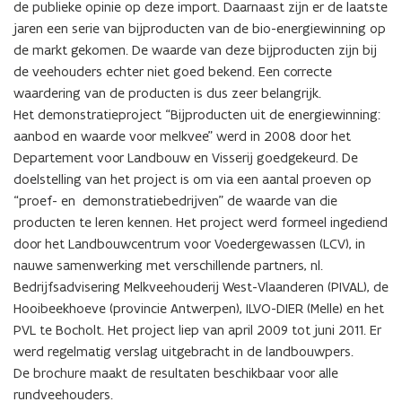
melkvee
de publieke opinie op deze import. Daarnaast zijn er de laatste 
jaren een serie van bijproducten van de bio-energiewinning op 
de markt gekomen. De waarde van deze bijproducten zijn bij 
de veehouders echter niet goed bekend. Een correcte 
waardering van de producten is dus zeer belangrijk. 

Het demonstratieproject “Bijproducten uit de energiewinning: 
aanbod en waarde voor melkvee” werd in 2008 door het 
Departement voor Landbouw en Visserij goedgekeurd. De 
doelstelling van het project is om via een aantal proeven op 
“proef- en  demonstratiebedrijven” de waarde van die 
producten te leren kennen. Het project werd formeel ingediend 
door het Landbouwcentrum voor Voedergewassen (LCV), in 
nauwe samenwerking met verschillende partners, nl. 
Bedrijfsadvisering Melkveehouderij West-Vlaanderen (PIVAL), de 
Hooibeekhoeve (provincie Antwerpen), ILVO-DIER (Melle) en het 
PVL te Bocholt. Het project liep van april 2009 tot juni 2011. Er 
werd regelmatig verslag uitgebracht in de landbouwpers. 

De brochure maakt de resultaten beschikbaar voor alle 
rundveehouders.