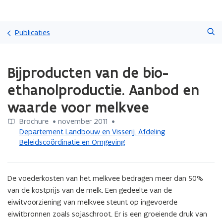
Overslaan
Zoeken
en
Publicaties
naar
de
Gedaan
inhoud
Bijproducten van de bio-
met
gaan
laden.
ethanolproductie. Aanbod en
U
bevindt
waarde voor melkvee
zich
op:
Brochure
 •
november 2011
 • 
Bijproducten
Departement Landbouw en Visserij. Afdeling
van
Beleidscoördinatie en Omgeving
de
bio-
ethanolproductie.
De voederkosten van het melkvee bedragen meer dan 50% 
Aanbod
van de kostprijs van de melk. Een gedeelte van de 
en
eiwitvoorziening van melkvee steunt op ingevoerde 
waarde
eiwitbronnen zoals sojaschroot. Er is een groeiende druk van 
voor