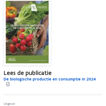
Lees de publicatie
D
De biologische productie en consumptie in 2024
D
e
e
b
b
i
i
o
o
l
l
Uitgever