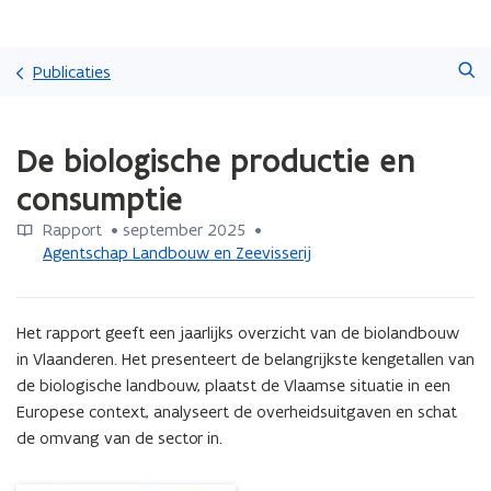
Overslaan
Zoeken
en
Publicaties
naar
de
Gedaan
inhoud
De biologische productie en
met
gaan
laden.
consumptie
U
bevindt
Rapport
 •
september 2025
 • 
zich
Agentschap Landbouw en Zeevisserij
op:
De
biologische
Het rapport geeft een jaarlijks overzicht van de biolandbouw 
productie
en
in Vlaanderen. Het presenteert de belangrijkste kengetallen van 
consumptie
de biologische landbouw, plaatst de Vlaamse situatie in een 
Europese context, analyseert de overheidsuitgaven en schat 
de omvang van de sector in.