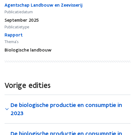
o
o
Agentschap Landbouw en Zeevisserij
g
g
Publicatiedatum
i
i
September 2025
s
s
Publicatietype
c
c
h
Rapport
h
e
e
Thema's
p
p
Biologische landbouw
r
r
o
o
d
d
u
u
c
c
Vorige edities
t
t
i
i
e
e
De biologische productie en consumptie in
e
e
n
n
2023
c
c
o
o
n
n
De biologische productie en consumptie in