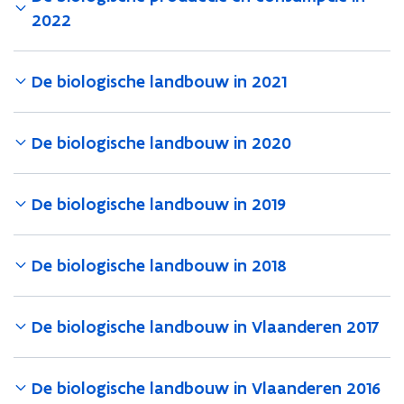
s
s
2022
u
u
m
m
p
p
t
De biologische landbouw in 2021
t
i
i
e
e
i
i
De biologische landbouw in 2020
n
n
2
2
0
0
De biologische landbouw in 2019
2
2
4
4
De biologische landbouw in 2018
De biologische landbouw in Vlaanderen 2017
De biologische landbouw in Vlaanderen 2016