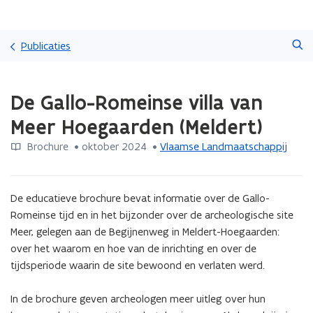
Overslaan
Zoeken
en
Publicaties
naar
de
Gedaan
inhoud
De Gallo-Romeinse villa van
met
gaan
laden.
Meer Hoegaarden (Meldert)
U
bevindt
Brochure
 •
oktober 2024
 • 
Vlaamse Landmaatschappij
zich
op:
De
De educatieve brochure bevat informatie over de Gallo-
Gallo-
Romeinse
Romeinse tijd en in het bijzonder over de archeologische site 
villa
Meer, gelegen aan de Begijnenweg in Meldert-Hoegaarden: 
van
over het waarom en hoe van de inrichting en over de 
Meer
tijdsperiode waarin de site bewoond en verlaten werd.

Hoegaarden
(Meldert)
In de brochure geven archeologen meer uitleg over hun 