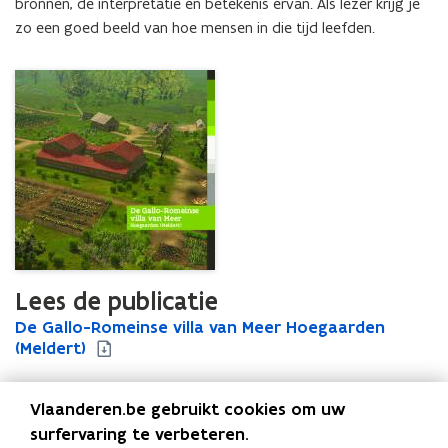
bronnen, de interpretatie en betekenis ervan. Als lezer krijg je 
zo een goed beeld van hoe mensen in die tijd leefden.
Lees de publicatie
D
De Gallo-Romeinse villa van Meer Hoegaarden
D
e
(Meldert)
e
G
G
a
a
Vlaanderen.be gebruikt cookies om uw
l
l
l
l
surfervaring te verbeteren.
Uitgever