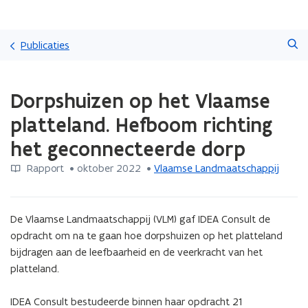
Overslaan
Zoeken
en
Publicaties
naar
de
Gedaan
inhoud
Dorpshuizen op het Vlaamse
met
gaan
laden.
platteland. Hefboom richting
U
bevindt
het geconnecteerde dorp
zich
op:
Rapport
 •
oktober 2022
 • 
Vlaamse Landmaatschappij
Dorpshuizen
op
het
De Vlaamse Landmaatschappij (VLM) gaf IDEA Consult de 
Vlaamse
opdracht om na te gaan hoe dorpshuizen op het platteland 
platteland.
bijdragen aan de leefbaarheid en de veerkracht van het 
Hefboom
richting
platteland.

het
geconnecteerde
IDEA Consult bestudeerde binnen haar opdracht 21 