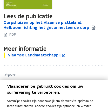
Lees de publicatie
D
Dorpshuizen op het Vlaamse platteland.
D
o
Hefboom richting het geconnecteerde dorp
o
r
r
PDF
p
p
s
s
Meer informatie
h
h
u
u
V
Vlaamse Landmaatschappij
V
o
i
i
l
l
p
z
z
a
a
e
e
e
a
a
n
n
n
m
Uitgever
m
t
o
o
s
s
i
Vlaamse Landmaatschappij
p
p
e
e
n
Vlaanderen.be gebruikt cookies om uw
Publicatiedatum
h
h
L
L
n
surfervaring te verbeteren.
e
Oktober 2022
e
a
a
i
t
t
Publicatietype
n
n
e
Sommige cookies zijn noodzakelijk om de website optimaal te
V
V
d
Rapport
d
u
laten functioneren. Andere cookies zijn optioneel en worden