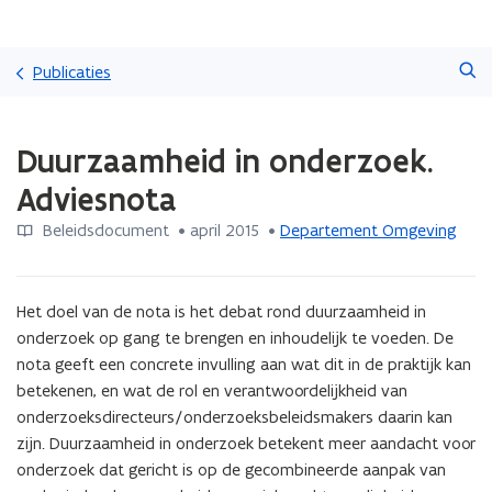
Overslaan
Zoeken
en
Publicaties
naar
de
Gedaan
inhoud
Duurzaamheid in onderzoek.
met
gaan
laden.
Adviesnota
U
bevindt
Beleidsdocument
 •
april 2015
 • 
Departement Omgeving
zich
op:
Duurzaamheid
Het doel van de nota is het debat rond duurzaamheid in 
in
onderzoek.
onderzoek op gang te brengen en inhoudelijk te voeden. De 
Adviesnota
nota geeft een concrete invulling aan wat dit in de praktijk kan 
betekenen, en wat de rol en verantwoordelijkheid van 
onderzoeksdirecteurs/onderzoeksbeleidsmakers daarin kan 
zijn. Duurzaamheid in onderzoek betekent meer aandacht voor 
onderzoek dat gericht is op de gecombineerde aanpak van 