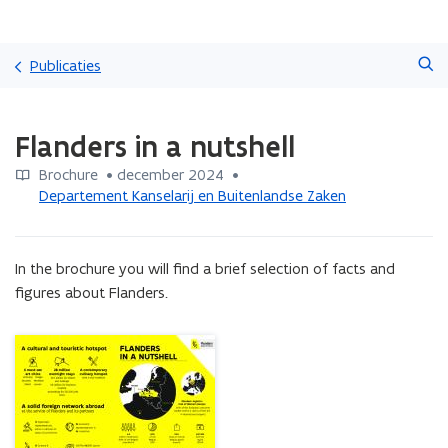
Overslaan
Zoeken
en
Publicaties
naar
de
Gedaan
inhoud
Flanders in a nutshell
met
gaan
laden.
Brochure
 •
december 2024
 • 
U
Departement Kanselarij en Buitenlandse Zaken
bevindt
zich
op:
Flanders
In the brochure you will find a brief selection of facts and 
in
figures about Flanders.
a
nutshell