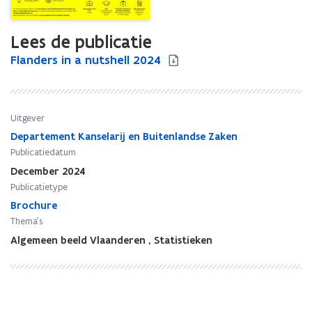
Lees de publicatie
F
Flanders in a nutshell 2024
F
l
l
a
a
n
n
d
d
Uitgever
e
e
Departement Kanselarij en Buitenlandse Zaken
r
r
Publicatiedatum
s
s
December 2024
i
i
Publicatietype
n
n
a
Brochure
a
n
n
Thema's
u
u
Algemeen beeld Vlaanderen
,
Statistieken
t
t
s
s
h
h
e
e
l
l