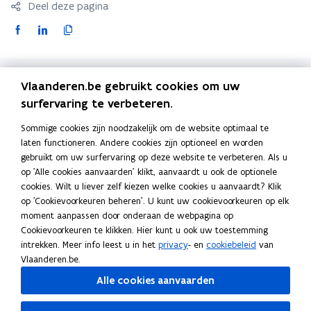
Deel deze pagina
l
l
2
2
F
L
K
0
0
a
i
o
2
2
c
n
p
4
4
e
k
i
Vlaanderen.be gebruikt cookies om uw
Gerelateerde publicaties
b
e
e
surfervaring te verbeteren.
o
d
e
Vlaanderen in een notendop 2024
o
i
r
Sommige cookies zijn noodzakelijk om de website optimaal te
Publicatie
laten functioneren. Andere cookies zijn optioneel en worden
k
n
l
gebruikt om uw surfervaring op deze website te verbeteren. Als u
o
o
i
Vlaanderen is internationaal
op 'Alle cookies aanvaarden' klikt, aanvaardt u ook de optionele
p
p
n
cookies. Wilt u liever zelf kiezen welke cookies u aanvaardt? Klik
Publicatie
e
e
k
op 'Cookievoorkeuren beheren'. U kunt uw cookievoorkeuren op elk
Flanders is international
n
n
n
moment aanpassen door onderaan de webpagina op
t
t
a
Cookievoorkeuren te klikken. Hier kunt u ook uw toestemming
Publicatie
i
i
a
intrekken. Meer info leest u in het
privacy
- en
cookiebeleid
van
La Flandre en bref 2024
Vlaanderen.be.
n
n
r
n
n
k
Alle cookies aanvaarden
Publicatie
i
i
l
Flandern in aller Kürze 2024