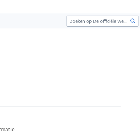
Zoe
matie 