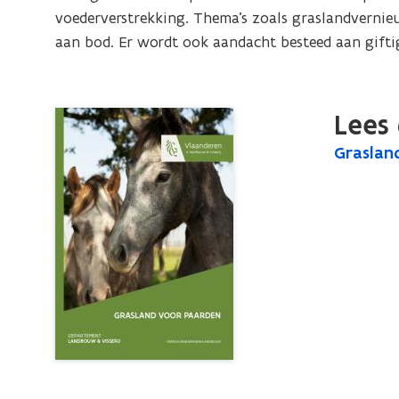
voederverstrekking. Thema’s zoals graslandvernie
aan bod. Er wordt ook aandacht besteed aan gifti
Lees 
G
Graslan
G
r
r
a
a
s
s
l
l
a
a
n
n
d
d
v
o
v
o
o
r
o