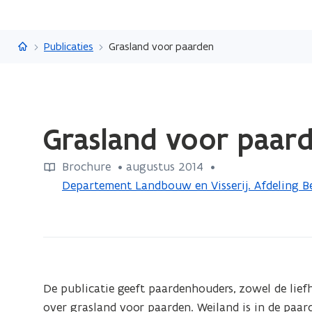
Vlaanderen.be
Publicaties
Grasland voor paarden
Gedaan
Grasland voor paar
met
laden.
Brochure
 •
augustus 2014
 • 
U
Departement Landbouw en Visserij. Afdeling B
bevindt
zich
op:
Grasland
voor
paarden
De publicatie geeft paardenhouders, zowel de liefh
over grasland voor paarden. Weiland is in de paar