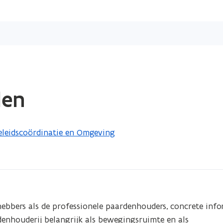
Overslaan
en
naar
de
inhoud
gaan
den
eleidscoördinatie en Omgeving
ebbers als de professionele paardenhouders, concrete infor
denhouderij belangrijk als bewegingsruimte en als 