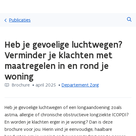
Overslaan
Zoeken
en
Publicaties
naar
de
Gedaan
inhoud
Heb je gevoelige luchtwegen?
met
gaan
laden.
Verminder je klachten met
U
bevindt
maatregelen in en rond je
zich
woning
op:
Heb
Brochure
 •
april 2025
 • 
Departement Zorg
je
gevoelige
luchtwegen?
Verminder
Heb je gevoelige luchtwegen of een longaandoening zoals 
je
astma, allergie of chronische obstructieve longziekte (COPD)? 
klachten
En worden je klachten erger in je woning? Dan is deze 
met
brochure voor jou. Hierin vind je eenvoudige, haalbare 
maatregelen