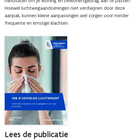
handvaten om je woning en bewonersgedrag aan te passen. 
in
Hoewel luchtwegaandoeningen niet verdwijnen door deze 
en
rond
aanpak, kunnen kleine aanpassingen wel zorgen voor minder 
je
frequente en ernstige klachten.
woning
Lees de publicatie