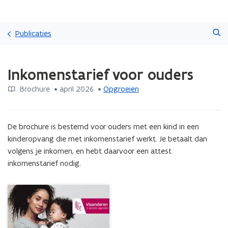
Overslaan
Zoeken
en
Publicaties
naar
de
Gedaan
inhoud
Inkomenstarief voor ouders
met
gaan
laden.
Brochure
 •
april 2026
 • 
Opgroeien
U
bevindt
zich
op:
De brochure is bestemd voor ouders met een kind in een 
Inkomenstarief
kinderopvang die met inkomenstarief werkt. Je betaalt dan 
voor
volgens je inkomen, en hebt daarvoor een attest 
ouders
inkomenstarief nodig.