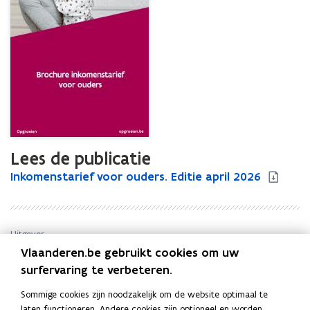
Lees de publicatie
I
Inkomenstarief voor ouders. Editie april 2026
I
n
n
k
k
o
o
m
m
Uitgever
e
e
Vlaanderen.be gebruikt cookies om uw
Opgroeien
n
n
surfervaring te verbeteren.
Publicatiedatum
s
s
April 2026
t
t
Sommige cookies zijn noodzakelijk om de website optimaal te
Publicatietype
a
a
laten functioneren. Andere cookies zijn optioneel en worden