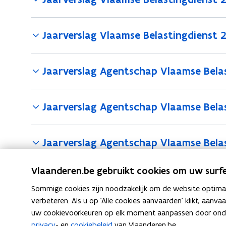
2
l
0
2
0
i
2
3
2
n
Jaarverslag Vlaamse Belastingdienst 
5
-
5
g
2
0
2
Jaarverslag Agentschap Vlaamse Belas
2
0
5
2
3
Jaarverslag Agentschap Vlaamse Bela
-
2
Jaarverslag Agentschap Vlaamse Bela
0
2
5
Vlaanderen.be gebruikt cookies om uw surfe
Jaarverslag Agentschap Vlaamse Bela
Sommige cookies zijn noodzakelijk om de website optimaal
verbeteren. Als u op 'Alle cookies aanvaarden' klikt, aanva
uw cookievoorkeuren op elk moment aanpassen door ondera
privacy
- en
cookiebeleid
van Vlaanderen.be.