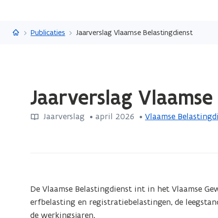
Vlaanderen.be
Publicaties
Jaarverslag Vlaamse Belastingdienst
Gedaan
Jaarverslag Vlaamse 
met
laden.
Jaarverslag
 •
april 2026
 • 
Vlaamse Belastingd
U
bevindt
zich
op:
Jaarverslag
Vlaamse
De Vlaamse Belastingdienst int in het Vlaamse Gewe
Belastingdienst
erfbelasting en registratiebelastingen, de leegstan
de werkingsjaren.