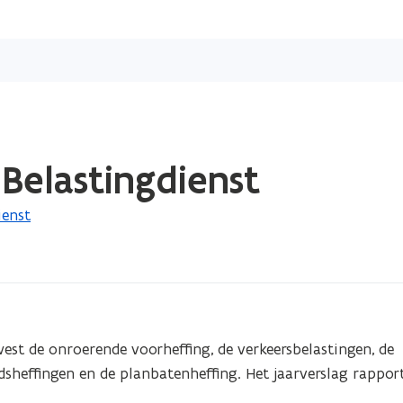
Overslaan
en
naar
de
inhoud
gaan
Belastingdienst
ienst
st de onroerende voorheffing, de verkeersbelastingen, de 
dsheffingen en de planbatenheffing. Het jaarverslag rapport