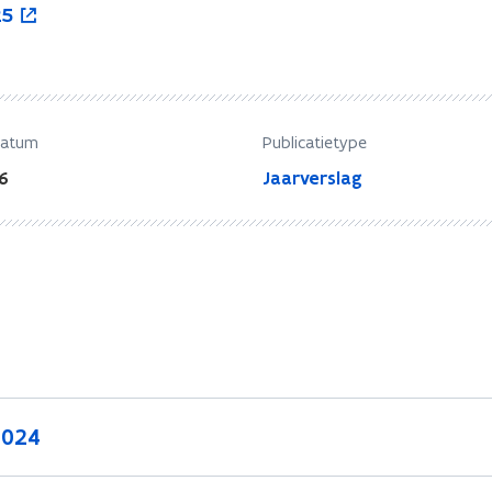
25
datum
Publicatietype
6
Jaarverslag
2024