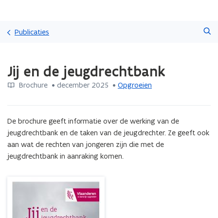
Overslaan
Zoeken
en
Publicaties
naar
de
Gedaan
inhoud
Jij en de jeugdrechtbank
met
gaan
laden.
Brochure
 •
december 2025
 • 
Opgroeien
U
bevindt
zich
op:
De brochure geeft informatie over de werking van de 
Jij
jeugdrechtbank en de taken van de jeugdrechter. Ze geeft ook 
en
aan wat de rechten van jongeren zijn die met de 
de
jeugdrechtbank in aanraking komen.
jeugdrechtbank