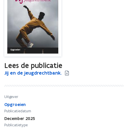
Lees de publicatie
J
Jij en de jeugdrechtbank.
J
i
i
j
j
e
e
n
n
Uitgever
d
d
Opgroeien
e
e
Publicatiedatum
j
j
December 2025
e
e
Publicatietype
u
u