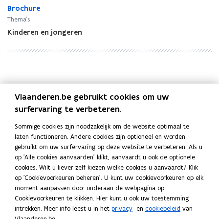
g
Brochure
g
d
d
Thema's
r
r
Kinderen en jongeren
e
e
c
c
h
h
t
t
b
b
Deel deze pagina
a
a
Vlaanderen.be gebruikt cookies om uw
n
n
F
L
K
surfervaring te verbeteren.
k
k
a
i
o
.
.
c
n
p
Sommige cookies zijn noodzakelijk om de website optimaal te
laten functioneren. Andere cookies zijn optioneel en worden
e
k
i
Gerelateerde publicaties
gebruikt om uw surfervaring op deze website te verbeteren. Als u
b
e
e
op 'Alle cookies aanvaarden' klikt, aanvaardt u ook de optionele
o
d
e
Jij en de crisisjeugdhulp
cookies. Wilt u liever zelf kiezen welke cookies u aanvaardt? Klik
o
i
r
op 'Cookievoorkeuren beheren'. U kunt uw cookievoorkeuren op elk
k
n
l
Publicatie
moment aanpassen door onderaan de webpagina op
o
o
i
Cookievoorkeuren te klikken. Hier kunt u ook uw toestemming
Jij en de intersectorale toegangspoort
p
p
n
intrekken. Meer info leest u in het
privacy
- en
cookiebeleid
van
Vlaanderen.be.