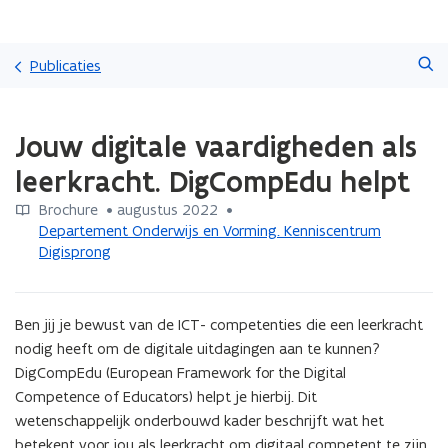
Overslaan
Zoeken
en
Publicaties
naar
de
Gedaan
inhoud
Jouw digitale vaardigheden als
met
gaan
laden.
leerkracht. DigCompEdu helpt
U
bevindt
Brochure
 •
augustus 2022
 • 
zich
Departement Onderwijs en Vorming. Kenniscentrum
op:
Digisprong
Jouw
digitale
vaardigheden
Ben jij je bewust van de ICT- competenties die een leerkracht 
als
leerkracht.
nodig heeft om de digitale uitdagingen aan te kunnen?

DigCompEdu
DigCompEdu (European Framework for the Digital 
helpt
Competence of Educators) helpt je hierbij. Dit 
wetenschappelijk onderbouwd kader beschrijft wat het 
betekent voor jou als leerkracht om digitaal competent te zijn.
