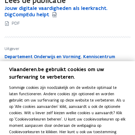
Lees de publicatie
J
Jouw digitale vaardigheden als leerkracht.
J
o
DigCompEdu helpt
o
u
u
PDF
w
w
d
d
i
i
g
g
Uitgever
i
i
Departement Onderwijs en Vorming. Kenniscentrum
t
t
Digisprong
a
a
Vlaanderen.be gebruikt cookies om uw
Publicatiedatum
l
l
surfervaring te verbeteren.
e
e
Augustus 2022
v
v
Publicatietype
Sommige cookies zijn noodzakelijk om de website optimaal te
a
a
Brochure
laten functioneren. Andere cookies zijn optioneel en worden
a
a
Thema's
gebruikt om uw surfervaring op deze website te verbeteren. Als u
r
r
op 'Alle cookies aanvaarden' klikt, aanvaardt u ook de optionele
ICT in het onderwijs
,
Werken in het onderwijs
d
d
cookies. Wilt u liever zelf kiezen welke cookies u aanvaardt? Klik
Auteur(s)
i
i
op 'Cookievoorkeuren beheren'. U kunt uw cookievoorkeuren op elk
g
g
Stephanie De Clercq , Katrien Bernaerts, Jana Op de Beeck ,
moment aanpassen door onderaan de webpagina op
h
h
Gert Troch
Cookievoorkeuren te klikken. Hier kunt u ook uw toestemming
e
e