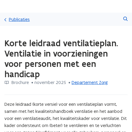
Overslaan
Zoeken
en
Publicaties
naar
de
Gedaan
inhoud
Korte leidraad ventilatieplan.
met
gaan
laden.
Ventilatie in voorzieningen
U
bevindt
voor personen met een
zich
handicap
op:
Korte
Brochure
 •
november 2025
 • 
Departement Zorg
leidraad
ventilatieplan.
Ventilatie
in
Deze leidraad (korte versie) voor een ventilatieplan vormt, 
voorzieningen
samen met het kwaliteitshandboek ventilatie en het aanbod 
voor
voor een ventilatieaudit, het kwaliteitskader voor ventilatie. Dit 
personen
kader ondersteunt om (beter) te ventileren en te verluchten 
met