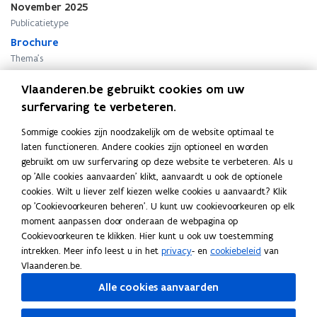
November 2025
n
n
n
n
e
n
i
n
Publicatietype
t
n
t
t
u
n
e
t
Z
e
i
Brochure
Z
w
e
u
i
o
n
l
o
v
n
w
l
Thema's
r
a
r
e
v
a
Gezondheid - algemeen
g
t
g
n
e
t
Vlaanderen.be gebruikt cookies om uw
i
s
n
i
surfervaring te verbeteren.
e
t
s
e
p
e
t
p
Sommige cookies zijn noodzakelijk om de website optimaal te
l
r
e
l
laten functioneren. Andere cookies zijn optioneel en worden
Deel deze pagina
a
r
a
gebruikt om uw surfervaring op deze website te verbeteren. Als u
n
n
op 'Alle cookies aanvaarden' klikt, aanvaardt u ook de optionele
F
L
K
.
.
cookies. Wilt u liever zelf kiezen welke cookies u aanvaardt? Klik
a
i
o
V
V
op 'Cookievoorkeuren beheren'. U kunt uw cookievoorkeuren op elk
c
n
p
e
e
moment aanpassen door onderaan de webpagina op
e
k
i
n
n
Cookievoorkeuren te klikken. Hier kunt u ook uw toestemming
Gerelateerde publicaties
b
e
e
t
t
intrekken. Meer info leest u in het
privacy
- en
cookiebeleid
van
o
d
e
i
i
Vlaanderen.be.
Leidraad ventilatieplan. Ventilatie in
l
l
o
i
r
voorzieningen voor personen met een
Alle cookies aanvaarden
a
a
k
n
l
handicap
t
t
o
o
i