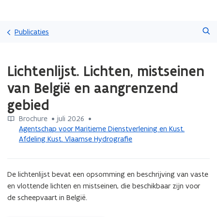
Overslaan
Zoeken
en
Publicaties
naar
de
Gedaan
inhoud
Lichtenlijst. Lichten, mistseinen
met
gaan
laden.
van België en aangrenzend
U
bevindt
gebied
zich
op:
Brochure
 •
juli 2026
 • 
Lichtenlijst.
Agentschap voor Maritieme Dienstverlening en Kust.
Lichten,
Afdeling Kust. Vlaamse Hydrografie
mistseinen
van
België
De lichtenlijst bevat een opsomming en beschrijving van vaste 
en
en vlottende lichten en mistseinen, die beschikbaar zijn voor 
aangrenzend
de scheepvaart in België.
gebied