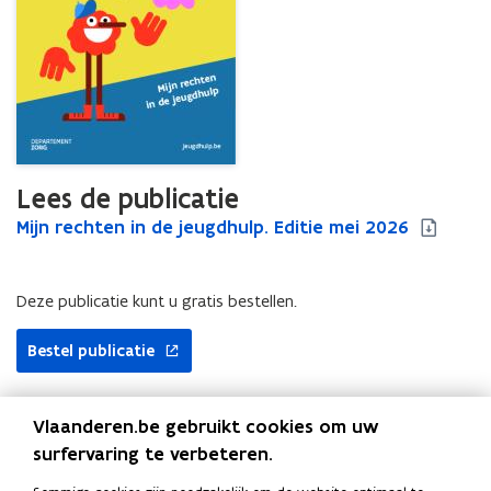
Lees de publicatie
M
Mijn rechten in de jeugdhulp. Editie mei 2026
M
i
i
j
j
n
n
Deze publicatie kunt u gratis bestellen.
r
r
e
e
Bestel publicatie
c
c
h
h
t
t
Vlaanderen.be gebruikt cookies om uw
e
e
surfervaring te verbeteren.
Uitgever
n
n
i
i
Departement Zorg