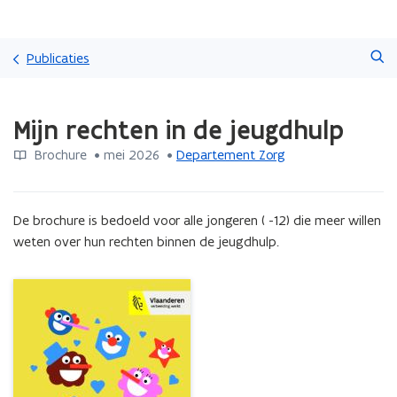
Overslaan
Zoeken
en
Publicaties
naar
de
Gedaan
inhoud
Mijn rechten in de jeugdhulp
met
gaan
laden.
Brochure
 •
mei 2026
 • 
Departement Zorg
U
bevindt
zich
op:
De brochure is bedoeld voor alle jongeren ( -12) die meer willen 
Mijn
weten over hun rechten binnen de jeugdhulp.
rechten
in
de
jeugdhulp