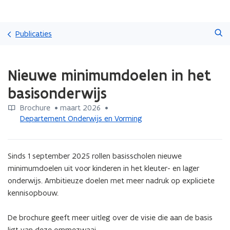
Overslaan
Zoeken
en
Publicaties
naar
de
Gedaan
inhoud
Nieuwe minimumdoelen in het
met
gaan
laden.
basisonderwijs
U
bevindt
Brochure
 •
maart 2026
 • 
zich
Departement Onderwijs en Vorming
op:
Nieuwe
minimumdoelen
Sinds 1 september 2025 rollen basisscholen nieuwe 
in
het
minimumdoelen uit voor kinderen in het kleuter- en lager 
basisonderwijs
onderwijs. Ambitieuze doelen met meer nadruk op expliciete 
kennisopbouw. 

De brochure geeft meer uitleg over de visie die aan de basis 
ligt van deze ommezwaai.