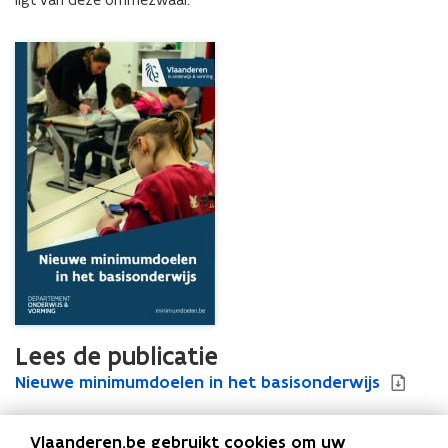
Lees de publicatie
N
Nieuwe minimumdoelen in het basisonderwijs
N
i
i
e
e
Vlaanderen.be gebruikt cookies om uw
u
u