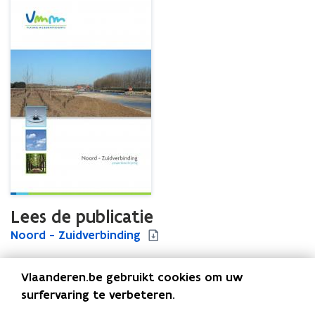
Lees de publicatie
N
Noord - Zuidverbinding
N
o
o
o
o
Vlaanderen.be gebruikt cookies om uw
r
r
d
d
surfervaring te verbeteren.
Uitgever
-
-
Vlaamse Milieumaatschappij - VMM