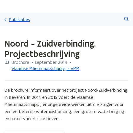
Overslaan
Zoeken
en
Publicaties
naar
de
Gedaan
inhoud
Noord - Zuidverbinding.
met
gaan
laden.
Projectbeschrijving
U
bevindt
Brochure
 •
september 2014
 • 
zich
Vlaamse Milieumaatschappij - VMM
op:
Noord
-
De brochure informeert over het project Noord-Zuidverbinding 
Zuidverbinding.
Projectbeschrijving
in Beveren. In 2014 en 2015 voert de Vlaamse 
Milieumaatschappij er uitgebreide werken uit die zorgen voor 
een verbeterde waterhuishouding, een grotere waterberging 
en natuurvriendelijke oevers.