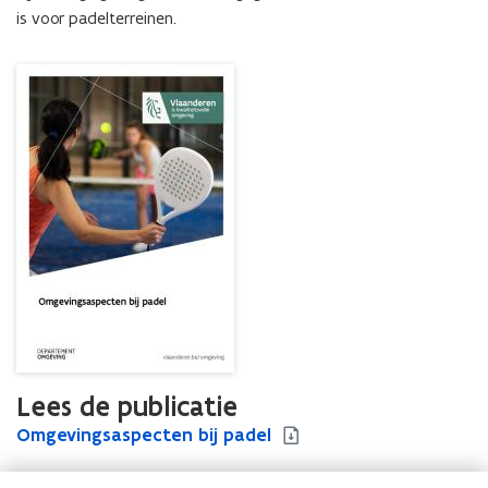
is voor padelterreinen.
Lees de publicatie
O
Omgevingsaspecten bij padel
O
m
m
g
g