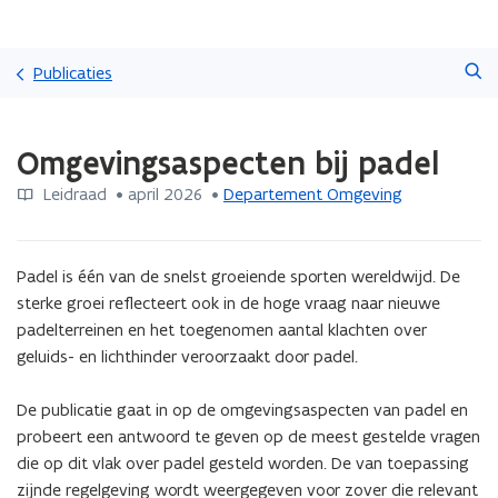
Overslaan
Zoeken
en
Publicaties
naar
de
Gedaan
inhoud
Omgevingsaspecten bij padel
met
gaan
laden.
Leidraad
 •
april 2026
 • 
Departement Omgeving
U
bevindt
zich
op:
Padel is één van de snelst groeiende sporten wereldwijd. De 
Omgevingsaspecten
sterke groei reflecteert ook in de hoge vraag naar nieuwe 
bij
padelterreinen en het toegenomen aantal klachten over 
padel
geluids- en lichthinder veroorzaakt door padel. 

De publicatie gaat in op de omgevingsaspecten van padel en 
probeert een antwoord te geven op de meest gestelde vragen 
die op dit vlak over padel gesteld worden. De van toepassing 
zijnde regelgeving wordt weergegeven voor zover die relevant 