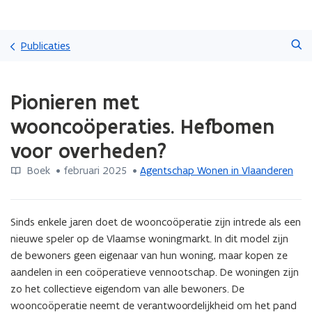
Overslaan
Zoeken
en
Publicaties
naar
de
Gedaan
inhoud
Pionieren met
met
gaan
laden.
wooncoöperaties. Hefbomen
U
bevindt
voor overheden?
zich
op:
Boek
 •
februari 2025
 • 
Agentschap Wonen in Vlaanderen
Pionieren
met
wooncoöperaties.
Sinds enkele jaren doet de wooncoöperatie zijn intrede als een 
Hefbomen
nieuwe speler op de Vlaamse woningmarkt. In dit model zijn 
voor
de bewoners geen eigenaar van hun woning, maar kopen ze 
overheden?
aandelen in een coöperatieve vennootschap. De woningen zijn 
zo het collectieve eigendom van alle bewoners. De 
wooncoöperatie neemt de verantwoordelijkheid om het pand 