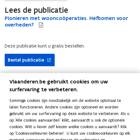
Lees de publicatie
P
Pionieren met wooncoöperaties. Hefbomen voor
P
i
overheden?
i
o
o
n
n
i
i
Deze publicatie kunt u gratis bestellen.
e
e
r
r
Bestel publicatie
e
e
n
n
m
m
Vlaanderen.be gebruikt cookies om uw
e
e
surfervaring te verbeteren.
Uitgever
t
t
w
w
Agentschap Wonen in Vlaanderen
Sommige cookies zijn noodzakelijk om de website optimaal te
o
o
Publicatiedatum
laten functioneren. Andere cookies zijn optioneel en worden
o
o
Februari 2025
gebruikt om uw surfervaring op deze website te verbeteren. Als u
n
n
Publicatietype
op 'Alle cookies aanvaarden' klikt, aanvaardt u ook de optionele
c
c
cookies. Wilt u liever zelf kiezen welke cookies u aanvaardt? Klik
Boek
o
o
op 'Cookievoorkeuren beheren'. U kunt uw cookievoorkeuren op elk
Thema's
ö
ö
moment aanpassen door onderaan de webpagina op