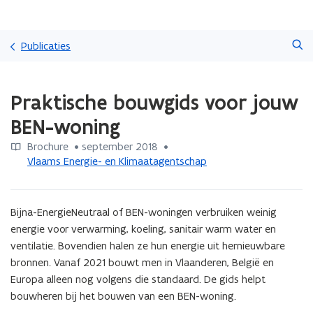
Overslaan
Zoeken
en
Publicaties
naar
de
Gedaan
inhoud
Praktische bouwgids voor jouw
met
gaan
laden.
BEN-woning
U
bevindt
Brochure
 •
september 2018
 • 
zich
Vlaams Energie- en Klimaatagentschap
op:
Praktische
bouwgids
Bijna-EnergieNeutraal of BEN-woningen verbruiken weinig 
voor
jouw
energie voor verwarming, koeling, sanitair warm water en 
BEN-
ventilatie. Bovendien halen ze hun energie uit hernieuwbare 
woning
bronnen. Vanaf 2021 bouwt men in Vlaanderen, België en 
Europa alleen nog volgens die standaard. De gids helpt 
bouwheren bij het bouwen van een BEN-woning.