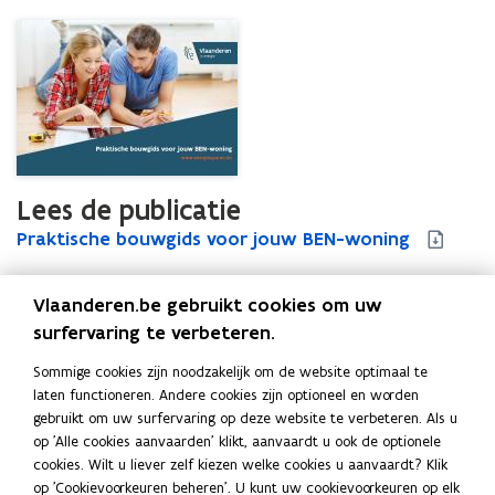
Lees de publicatie
P
Praktische bouwgids voor jouw BEN-woning
P
r
r
a
a
Vlaanderen.be gebruikt cookies om uw
k
k
t
t
surfervaring te verbeteren.
Uitgever
i
i
Vlaams Energie- en Klimaatagentschap
Sommige cookies zijn noodzakelijk om de website optimaal te
s
s
Publicatiedatum
laten functioneren. Andere cookies zijn optioneel en worden
c
c
September 2018
gebruikt om uw surfervaring op deze website te verbeteren. Als u
h
h
Publicatietype
op 'Alle cookies aanvaarden' klikt, aanvaardt u ook de optionele
e
e
cookies. Wilt u liever zelf kiezen welke cookies u aanvaardt? Klik
b
Brochure
b
op 'Cookievoorkeuren beheren'. U kunt uw cookievoorkeuren op elk
o
o
Thema's