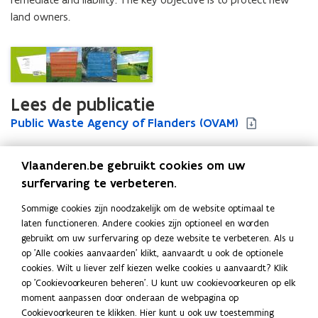
land owners.
Lees de publicatie
P
Public Waste Agency of Flanders (OVAM)
P
u
u
b
b
Vlaanderen.be gebruikt cookies om uw
l
l
i
i
surfervaring te verbeteren.
Uitgever
c
c
OVAM - Openbare Vlaamse Afvalstoffenmaatschappij
Sommige cookies zijn noodzakelijk om de website optimaal te
W
W
Publicatiedatum
laten functioneren. Andere cookies zijn optioneel en worden
a
a
Mei 2013
gebruikt om uw surfervaring op deze website te verbeteren. Als u
s
s
Publicatietype
op 'Alle cookies aanvaarden' klikt, aanvaardt u ook de optionele
t
t
cookies. Wilt u liever zelf kiezen welke cookies u aanvaardt? Klik
e
Brochure
e
op 'Cookievoorkeuren beheren'. U kunt uw cookievoorkeuren op elk
A
A
Thema's
moment aanpassen door onderaan de webpagina op
g
g
Afval
Cookievoorkeuren te klikken. Hier kunt u ook uw toestemming
e
e