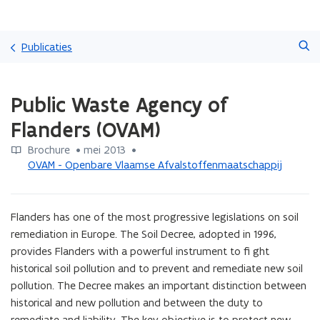
Overslaan
Zoeken
en
Publicaties
naar
de
Gedaan
inhoud
Public Waste Agency of
met
gaan
laden.
Flanders (OVAM)
U
bevindt
Brochure
 •
mei 2013
 • 
zich
OVAM - Openbare Vlaamse Afvalstoffenmaatschappij
op:
Public
Waste
Flanders has one of the most progressive legislations on soil 
Agency
of
remediation in Europe. The Soil Decree, adopted in 1996, 
Flanders
provides Flanders with a powerful instrument to fi ght 
(OVAM)
historical soil pollution and to prevent and remediate new soil 
pollution. The Decree makes an important distinction between 
historical and new pollution and between the duty to 
remediate and liability. The key objective is to protect new 