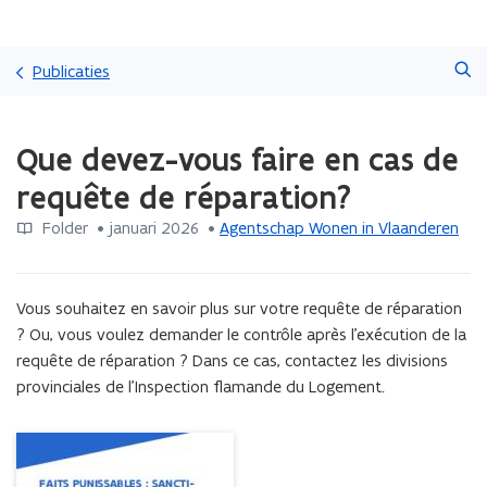
Overslaan
Zoeken
en
Publicaties
naar
de
Gedaan
inhoud
Que devez-vous faire en cas de
met
gaan
laden.
requête de réparation?
U
bevindt
Folder
 •
januari 2026
 • 
Agentschap Wonen in Vlaanderen
zich
op:
Que
Vous souhaitez en savoir plus sur votre requête de réparation 
devez-
vous
? Ou, vous voulez demander le contrôle après l’exécution de la 
faire
requête de réparation ? Dans ce cas, contactez les divisions 
en
provinciales de l’Inspection flamande du Logement.
cas
de
requête
de