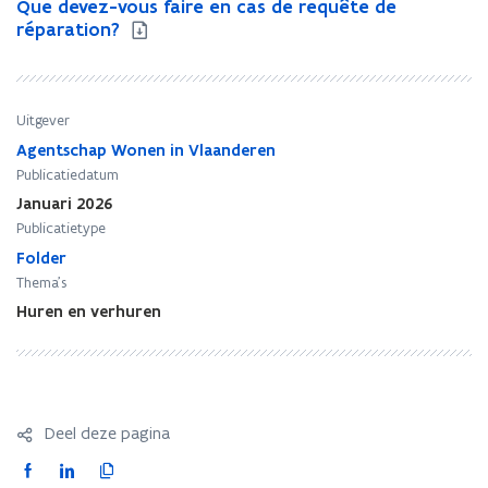
Q
Que devez-vous faire en cas de requête de
Q
u
réparation?
u
e
e
d
d
e
e
v
v
Uitgever
e
e
Agentschap Wonen in Vlaanderen
z
z
Publicatiedatum
-
-
Januari 2026
v
v
Publicatietype
o
o
u
Folder
u
s
s
Thema's
f
f
Huren en verhuren
a
a
i
i
r
r
e
e
e
e
Deel deze pagina
n
n
c
c
F
L
K
a
a