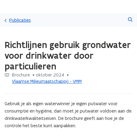
Overslaan
Zoeken
en
Publicaties
naar
de
Gedaan
inhoud
Richtlijnen gebruik grondwater
met
gaan
laden.
voor drinkwater door
U
bevindt
particulieren
zich
op:
Brochure
 •
oktober 2024
 • 
Richtlijnen
Vlaamse Milieumaatschappij - VMM
gebruik
grondwater
voor
Gebruik je als eigen waterwinner je eigen putwater voor 
drinkwater
consumptie en hygiëne, dan moet je putwater voldoen aan de 
door
drinkwaterkwaliteitseisen. De brochure geeft aan hoe je de 
particulieren
controle het beste kunt aanpakken.