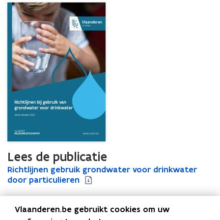
Lees de publicatie
R
Richtlijnen gebruik grondwater voor drinkwater
R
i
door particulieren
i
c
c
h
h
Vlaanderen.be gebruikt cookies om uw
t
t