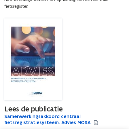
fietsregister.
Lees de publicatie
S
Samenwerkingsakkoord centraal
S
a
fietsregistratiesysteem. Advies MORA
a
m
m