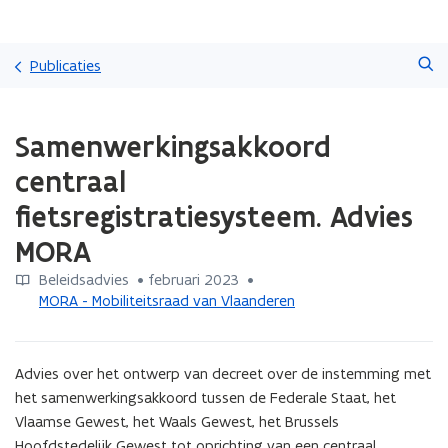
Overslaan
Zoeken
en
Publicaties
naar
de
Gedaan
inhoud
Samenwerkingsakkoord
met
gaan
laden.
centraal
U
bevindt
fietsregistratiesysteem. Advies
zich
MORA
op:
Samenwerkingsakkoord
Beleidsadvies
 •
februari 2023
 • 
centraal
MORA - Mobiliteitsraad van Vlaanderen
fietsregistratiesysteem.
Advies
MORA
Advies over het ontwerp van decreet over de instemming met 
het samenwerkingsakkoord tussen de Federale Staat, het 
Vlaamse Gewest, het Waals Gewest, het Brussels 
Hoofdstedelijk Gewest tot oprichting van een centraal 