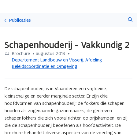
Overslaan
Zoeken
en
Publicaties
naar
de
Gedaan
inhoud
Schapenhouderij - Vakkundig 2
met
gaan
laden.
Brochure
 •
augustus 2013
 • 
U
Departement Landbouw en Visserij. Afdeling
bevindt
Beleidscoördinatie en Omgeving
zich
op:
Schapenhouderij
-
De schapenhouderij is in Vlaanderen een vrij kleine, 
Vakkundig
kleinschalige en eerder marginale sector. Er zijn drie 
2
hoofdvormen van schapenhouderij: de fokkers die schapen 
houden als zogenaamde gazonmaaiers, de gedreven 
schapenfokkers die zich vooral richten op prijskampen  en zij 
die de schapenhouderij beoefenen als hoofdactiviteit. De 
brochure behandelt diverse aspecten van de voeding van 