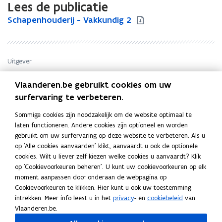
Lees de publicatie
S
Schapenhouderij - Vakkundig 2
S
c
c
h
h
a
a
p
p
Uitgever
e
e
Departement Landbouw en Visserij. Afdeling
n
n
Vlaanderen.be gebruikt cookies om uw
Beleidscoördinatie en Omgeving
h
h
surfervaring te verbeteren.
Publicatiedatum
o
o
Augustus 2013
u
u
Sommige cookies zijn noodzakelijk om de website optimaal te
Publicatietype
d
d
laten functioneren. Andere cookies zijn optioneel en worden
e
Brochure
e
gebruikt om uw surfervaring op deze website te verbeteren. Als u
r
r
Thema's
op 'Alle cookies aanvaarden' klikt, aanvaardt u ook de optionele
i
i
cookies. Wilt u liever zelf kiezen welke cookies u aanvaardt? Klik
Dieren
j
j
op 'Cookievoorkeuren beheren'. U kunt uw cookievoorkeuren op elk
Auteur(s)
-
-
moment aanpassen door onderaan de webpagina op
Norbert Vettenburg, Jan Eskens
V
V
Cookievoorkeuren te klikken. Hier kunt u ook uw toestemming
a
a
intrekken. Meer info leest u in het
privacy
- en
cookiebeleid
van
k
k
Vlaanderen.be.
k
k