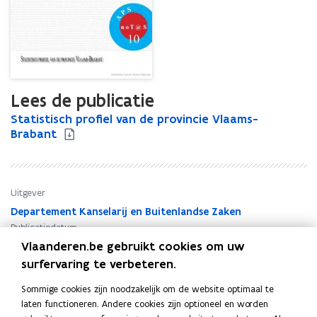
Lees de publicatie
S
Statistisch profiel van de provincie Vlaams-
S
t
Brabant
t
a
a
t
t
i
i
s
s
Uitgever
t
t
Departement Kanselarij en Buitenlandse Zaken
i
i
Publicatiedatum
s
s
Vlaanderen.be gebruikt cookies om uw
Februari 2006
c
c
surfervaring te verbeteren.
Publicatietype
h
h
p
Statistieken
p
Sommige cookies zijn noodzakelijk om de website optimaal te
r
r
Thema's
laten functioneren. Andere cookies zijn optioneel en worden
o
o
Statistieken