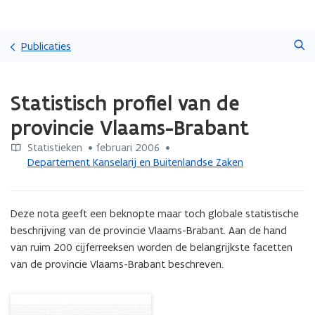
Overslaan
Zoeken
en
Publicaties
naar
de
Gedaan
inhoud
Statistisch profiel van de
met
gaan
laden.
provincie Vlaams-Brabant
U
bevindt
Statistieken
 •
februari 2006
 • 
zich
Departement Kanselarij en Buitenlandse Zaken
op:
Statistisch
profiel
Deze nota geeft een beknopte maar toch globale statistische 
van
de
beschrijving van de provincie Vlaams-Brabant. Aan de hand 
provincie
van ruim 200 cijferreeksen worden de belangrijkste facetten 
Vlaams-
van de provincie Vlaams-Brabant beschreven.
Brabant