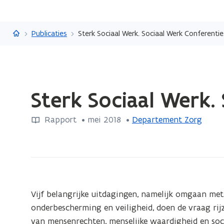
Vlaanderen.be
Publicaties
Sterk Sociaal Werk. Sociaal Werk Conferenti
Gedaan
Sterk Sociaal Werk.
met
laden.
Rapport
 •
mei 2018
 • 
Departement Zorg
U
bevindt
zich
op:
Sterk
Sociaal
Vijf belangrijke uitdagingen, namelijk omgaan met 
Werk.
onderbescherming en veiligheid, doen de vraag rij
Sociaal
van mensenrechten, menselijke waardigheid en socia