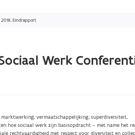
Overslaan
en
e 2018. Eindrapport
naar
de
inhoud
gaan
 Sociaal Werk Conferent
marktwerking, vermaatschappelijking, superdiversiteit, 
zen hoe sociaal werk zijn basisopdracht – met name het rea
le rechtvaardigheid met respect voor diversiteit en collect