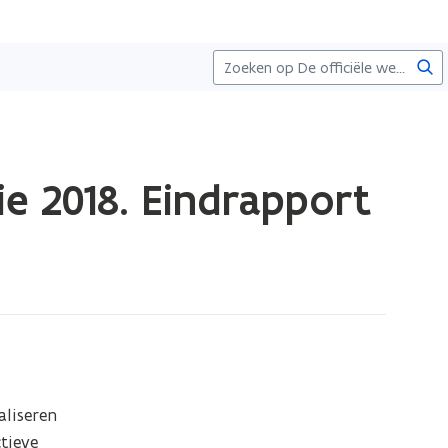
Zoe
ie 2018. Eindrapport
liseren 
ieve 