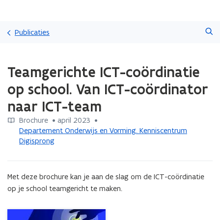
Overslaan
Zoeken
en
Publicaties
naar
de
Gedaan
inhoud
Teamgerichte ICT-coördinatie
met
gaan
laden.
op school. Van ICT-coördinator
U
bevindt
naar ICT-team
zich
op:
Brochure
 •
april 2023
 • 
Teamgerichte
Departement Onderwijs en Vorming. Kenniscentrum
ICT-
Digisprong
coördinatie
op
school.
Met deze brochure kan je aan de slag om de ICT-coördinatie 
Van
op je school teamgericht te maken.
ICT-
coördinator
naar