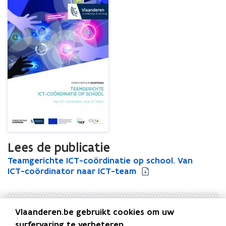
ICT-
team
Lees de publicatie
T
Teamgerichte ICT-coördinatie op school. Van
T
e
ICT-coördinator naar ICT-team
e
a
a
m
m
g
g
Vlaanderen.be gebruikt cookies om uw
e
e
Uitgever
r
r
surfervaring te verbeteren.